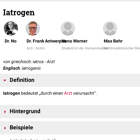
Iatrogen
Dr. No
Dr. Frank Antwerpes
Neno Werner
Max Behr
Arzt | Ärztin
Student/in der Humanmedizin
Nichtmedizinischer Be
von griechisch: iatros - Arzt
Englisch
: iatrogenic
Definition
Iatrogen
bedeutet „durch einen
Arzt
verursacht“.
Hintergrund
Der Begriff "iatrogen" wird unter anderem verwendet für:
Beispiele
Gesundheitsschäden oder Krankheiten, die durch ärztliche
Therapiemaßnahmen (
Medikamente
,
Operationen
) entstehen - z.B.
Iatrogenes
Cushing-Syndrom
: Durch andauernde Behandlung mit