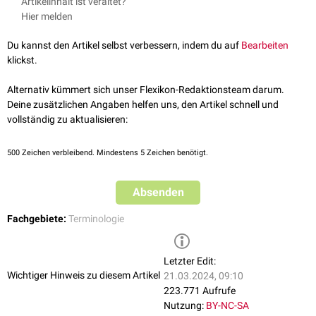
Artikelinhalt ist veraltet?
ein
Paravasat
oder medikamentöse
Nebenwirkungen
Glukokortikoiden
entstehendes Cushing-Syndrom
Hier melden
Künstliche Körperstrukturen, die vom Arzt
implantiert
oder
Iatrogen induzierte
Pseudohyperkaliämie
: Durch
Hämolyse
aufgrund
geschaffen werden, um eine Krankheit besser behandeln zu können,
von zu langem Stauen der Venen bei der
Blutentnahme
Du kannst den Artikel selbst verbessern, indem du auf
Bearbeiten
z.B. ein
Dialyseshunt
.
fälschlicherweise diagnostizierte
Hyperkaliämie
klickst.
Alternativ kümmert sich unser Flexikon-Redaktionsteam darum.
Deine zusätzlichen Angaben helfen uns, den Artikel schnell und
vollständig zu aktualisieren:
500
Zeichen verbleibend. Mindestens 5 Zeichen benötigt.
Absenden
Fachgebiete:
Terminologie
Letzter Edit:
Wichtiger Hinweis zu diesem Artikel
21.03.2024, 09:10
223.771 Aufrufe
Nutzung:
BY-NC-SA