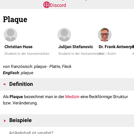
Discord
Plaque
Christian Huse
Julijan Stefanovic
Dr. Frank Antwerp
Student/in der Humanmedizin
Student/in der Humanmedizin
Arzt | Ärztin
A
von französisch: plaque - Platte, Fleck
Englisch
: plaque
Definition
Als
Plaque
bezeichnet man in der
Medizin
eine fleckförmige Struktur
bzw. Veränderung.
Beispiele
Am häufigsten wird der Begriff "Plaque" in folgenden Zusammenhängen
Artikelinhalt ist veraltet?