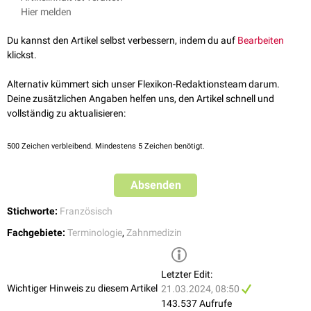
benutzt:
Hier melden
Atherosklerotische Plaque
: Fleckförmige Einlagerungen in das
Gefäßendothel
im Rahmen einer
Atherosklerose
.
Du kannst den Artikel selbst verbessern, indem du auf
Bearbeiten
Zahnplaque
: Flächige Beläge auf den
Zähnen
, die zahlreiche
klickst.
Bakterien
der
Mundflora
enthalten.
Senile Plaques
: Ablagerungen im Nervengewebe des
ZNS
, z.B. bei
Alternativ kümmert sich unser Flexikon-Redaktionsteam darum.
Morbus Alzheimer
Deine zusätzlichen Angaben helfen uns, den Artikel schnell und
vollständig zu aktualisieren:
Ferner kann der Begriff "Plaque" folgende Bedeutungen haben:
ein flächenhaftes, umschriebenes, meist planes
Infiltrat
der Haut
500
Zeichen verbleibend. Mindestens 5 Zeichen benötigt.
(z.B. bei
Psoriasis
oder
Mycosis fungoides
). Die Plaque zählt in der
Dermatologie zählt zu den
Primäreffloreszenzen
. Zum Teil werden
nur erhabene Effloreszenzen als Plaque bezeichnet, in der
Absenden
angloamerikanischen Literatur zählen auch im Hautniveau liegende
Veränderungen dazu.
Stichworte:
Französisch
eine makroskopisch sichtbare Aufhellung in einer
Zellkultur
Fachgebiete:
Terminologie
,
Zahnmedizin
Gruppen von
Gap Junctions
auf der Zellmembran.
Letzter Edit:
Wichtiger Hinweis zu diesem Artikel
21.03.2024, 08:50
143.537 Aufrufe