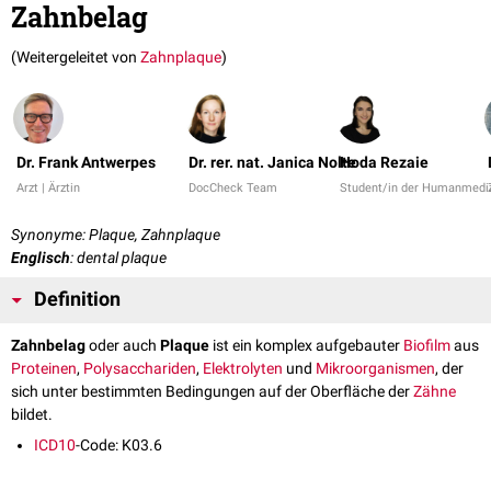
Zahnbelag
(Weitergeleitet von
Zahnplaque
)
Dr. Frank Antwerpes
Dr. rer. nat. Janica Nolte
Hoda Rezaie
Arzt | Ärztin
DocCheck Team
Student/in der Humanmedi
Synonyme: Plaque, Zahnplaque
Englisch
: dental plaque
Definition
Zahnbelag
oder auch
Plaque
ist ein komplex aufgebauter
Biofilm
aus
Proteinen
,
Polysacchariden
,
Elektrolyten
und
Mikroorganismen
, der
sich unter bestimmten Bedingungen auf der Oberfläche der
Zähne
bildet.
ICD10
-Code: K03.6