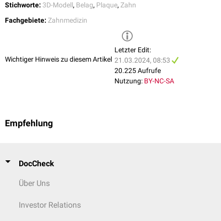
Ältere Plaque
Stichworte:
3D-Modell
,
Belag
,
Plaque
,
Zahn
3.-4. Tag: Erhöhte Präsenz
Filament
-bildender und
fusiformer
Fachgebiete:
Zahnmedizin
Bakterien
4.-9. Tag: Komplexere Flora mit Stäbchen und
Filament
-bildenden
Bakterien
Letzter Edit:
7.-14. Tag:
Vibrionen
,
Spirochäten
und
gramnegative
Organismen
Wichtiger Hinweis zu diesem Artikel
21.03.2024, 08:53
Während akuter Phasen kommt es zu einer Zunahme
20.225 Aufrufe
parodontalpathogener Bakterien, wie
Aggregatibacter
Nutzung:
BY-NC-SA
actinomycetemcomitans
,
Porphyromonas gingivalis
und
Tannerella
forsythia
.
Empfehlung
DocCheck
Über Uns
Investor Relations