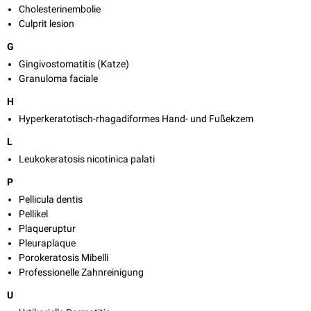
Cholesterinembolie
Culprit lesion
G
Gingivostomatitis (Katze)
Granuloma faciale
H
Hyperkeratotisch-rhagadiformes Hand- und Fußekzem
L
Leukokeratosis nicotinica palati
P
Pellicula dentis
Pellikel
Plaqueruptur
Pleuraplaque
Porokeratosis Mibelli
Professionelle Zahnreinigung
U