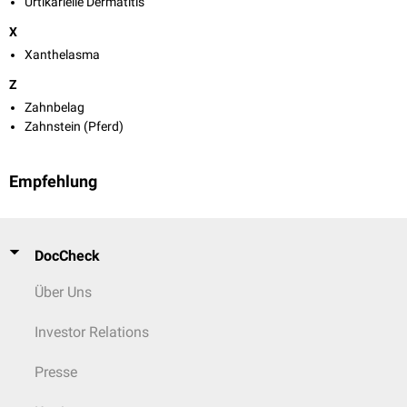
Urtikarielle Dermatitis
X
Xanthelasma
Z
Zahnbelag
Zahnstein (Pferd)
Empfehlung
DocCheck
Über Uns
Investor Relations
Presse