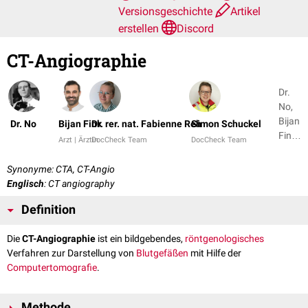
Versionsgeschichte
Artikel
erstellen
Discord
CT-Angiographie
Dr.
No,
Bijan
Dr. No
Bijan Fink
Dr. rer. nat. Fabienne Reh
Simon Schuckel
Fink
Arzt | Ärztin
DocCheck Team
DocCheck Team
+ 6
Synonyme: CTA, CT-Angio
Englisch
: CT angiography
Definition
Die
CT-Angiographie
ist ein bildgebendes,
röntgenologisches
Verfahren zur Darstellung von
Blutgefäßen
mit Hilfe der
Computertomografie
.
Methode