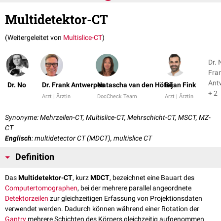
Multidetektor-CT
(Weitergeleitet von
Multislice-CT
)
Dr. 
Fra
Ant
Dr. No
Dr. Frank Antwerpes
Natascha van den Höfel
Bijan Fink
+ 2
Arzt | Ärztin
DocCheck Team
Arzt | Ärztin
Synonyme: Mehrzeilen-CT, Multislice-CT, Mehrschicht-CT, MSCT, MZ-
CT
Englisch
: multidetector CT (MDCT), multislice CT
Definition
Das
Multidetektor-CT
, kurz
MDCT
, bezeichnet eine Bauart des
Computertomographen
, bei der mehrere parallel angeordnete
Detektorzeilen
zur gleichzeitigen Erfassung von Projektionsdaten
verwendet werden. Dadurch können während einer Rotation der
Gantry
mehrere Schichten des Körpers gleichzeitig aufgenommen