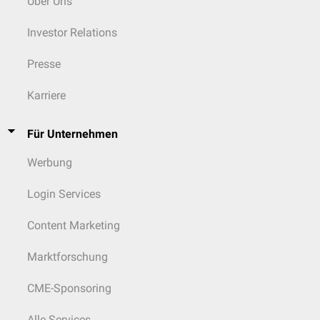
Über Uns
* zerebrovaskuläre Erkr., chron. Lebererkr., manifeste pAVK, chron. Niereninsuffizienz,
chron. obstrukt. Lungenerkrankung (COPD), chron. entzündliche Erkrankungen,
Investor Relations
Malignom (derzeit aktiv oder im letzten Jahr diagnostiziert)
Presse
Karriere
Für Unternehmen
Werbung
Login Services
Content Marketing
Marktforschung
CME-Sponsoring
Alle Services