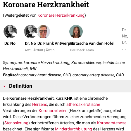
Koronare Herzkrankheit
(Weitergeleitet von
Koronare Herzerkrankung
)
Dr.
No,
Dr.
Dr. No
Dr. No
Dr. Frank Antwerpes
Natascha van den Höfel
No
Arzt | Ärztin
Arzt | Ärztin
DocCheck Team
+
26
Synonyme: koronare Herzerkrankung, Koronarsklerose, ischämische
Herzkrankheit, IHK
Englisch
: coronary heart disease, CHD, coronary artery disease, CAD
Definition
Die
Koronare Herzkrankheit
, kurz
KHK
, ist eine chronische
Erkrankung des
Herzens
, die durch
atherosklerotische
Veränderungen der
Koronararterien
(Herzkranzgefäße) ausgelöst
wird. Diese Veränderungen führen zu einer zunehmenden Verengung
(
Stenosierung
) der betroffenen Arterien, die man als
Koronarstenose
bezeichnet. Eine signifikante
Minderdurchblutung
des Herzens wird