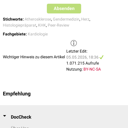
II – normale Aktivität leicht eingeschränkt
5
Absenden
III – normale Aktivität stark eingeschränkt
9
Stichworte:
Atherosklerose
,
Gendermedizin
,
Herz
,
Dauer der Beschwerden
Histologiepräparat
,
KHK
,
Peer-Review
Fachgebiete:
Kardiologie
≥6 Monate
0
<6 Monate
8
Letzter Edit:
Wichtiger Hinweis zu diesem Artikel
05.05.2026, 18:36
Ruhe-EKG: ST-Senkung oder T-Negativierung
1.071.215 Aufrufe
Nutzung:
BY-NC-SA
Nein
0
Ja
11
Empfehlung
Linksventrikuläre Dysfunktion (Echo)
Nein
0
DocCheck
Ja
11