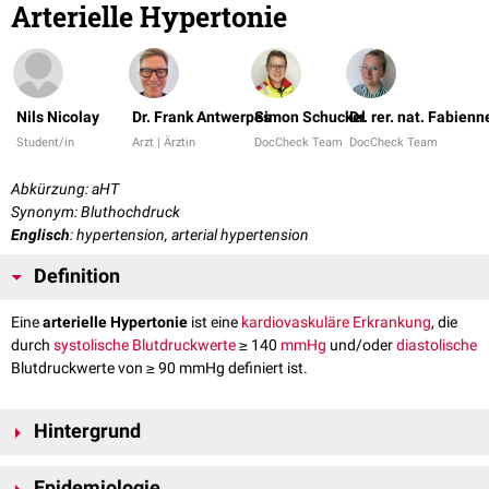
Arterielle Hypertonie
Nils Nicolay
Dr. Frank Antwerpes
Simon Schuckel
Dr. rer. nat. Fabien
Student/in
Arzt | Ärztin
DocCheck Team
DocCheck Team
Abkürzung: aHT
Synonym: Bluthochdruck
Englisch
: hypertension, arterial hypertension
Definition
Eine
arterielle Hypertonie
ist eine
kardiovaskuläre Erkrankung
, die
durch
systolische
Blutdruckwerte
≥ 140
mmHg
und/oder
diastolische
Blutdruckwerte von ≥ 90 mmHg definiert ist.
Hintergrund
Die arterielle Hypertonie ist sowohl eine eigenständige
Krankheitsentität
,
Epidemiologie