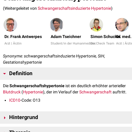
(Weitergeleitet von
Schwangerschaftsinduzierte Hypertonie
)
Dr. Frank Antwerpes
Adam Tseichner
Simon Schuckel
Dr. med
Arzt | Ärztin
Student/in der Humanmedizin
DocCheck Team
Arzt | Ärzti
Synonyme: schwangerschaftsinduzierte Hypertonie, SIH,
Gestationshypertonie
Definition
Die
Schwangerschaftshypertonie
ist ein deutlich erhöhter arterieller
Blutdruck
(
Hypertonie
), der im Verlauf der
Schwangerschaft
auftritt.
ICD10
-Code: O13
Hintergrund
Die Schwangerschaftshypertonie tritt vornehmlich bei
Erstgebärenden