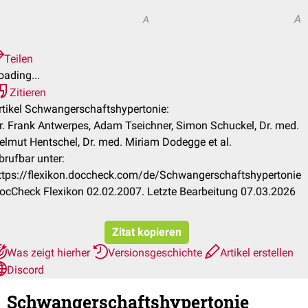
A
A
Teilen
oading...
Zitieren
rtikel Schwangerschaftshypertonie:
r. Frank Antwerpes, Adam Tseichner, Simon Schuckel, Dr. med.
elmut Hentschel, Dr. med. Miriam Dodegge et al.
brufbar unter:
ttps://flexikon.doccheck.com/de/Schwangerschaftshypertonie
ocCheck Flexikon 02.02.2007. Letzte Bearbeitung 07.03.2026
Zitat kopieren
Was zeigt hierher
Versionsgeschichte
Artikel erstellen
Discord
Schwangerschaftshypertonie