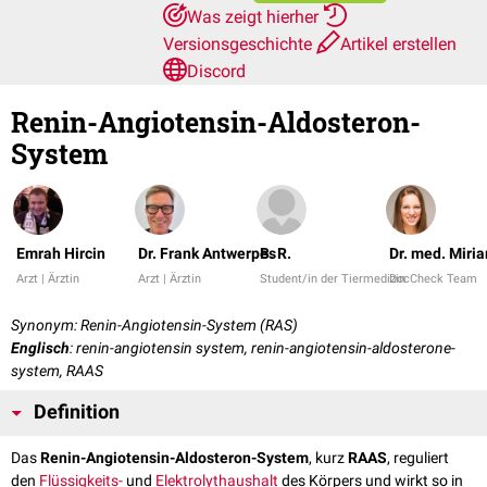
Was zeigt hierher
Versionsgeschichte
Artikel erstellen
Discord
Renin-Angiotensin-Aldosteron-
System
Emrah Hircin
Dr. Frank Antwerpes
B. R.
Dr. med. Mir
Arzt | Ärztin
Arzt | Ärztin
Student/in der Tiermedizin
DocCheck Team
Synonym: Renin-Angiotensin-System (RAS)
Englisch
: renin-angiotensin system, renin-angiotensin-aldosterone-
system, RAAS
Definition
Das
Renin-Angiotensin-Aldosteron-System
, kurz
RAAS
, reguliert
den
Flüssigkeits-
und
Elektrolythaushalt
des Körpers und wirkt so in