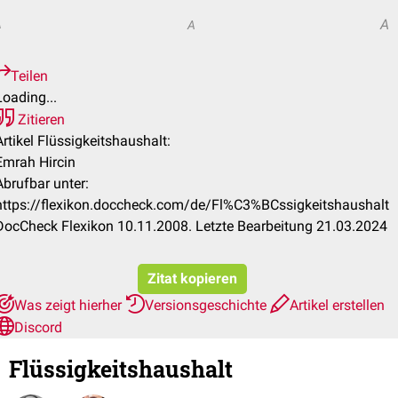
A
A
A
Teilen
Loading...
Zitieren
Artikel Flüssigkeitshaushalt:
Emrah Hircin
Abrufbar unter:
https://flexikon.doccheck.com/de/Fl%C3%BCssigkeitshaushalt
DocCheck Flexikon 10.11.2008. Letzte Bearbeitung 21.03.2024
Zitat kopieren
Was zeigt hierher
Versionsgeschichte
Artikel erstellen
Discord
Flüssigkeitshaushalt