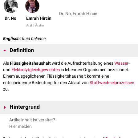
Dr. No, Emrah Hircin
Dr. No
Emrah Hircin
Arzt | Ärztin
Englisch:
fluid balance
Definition
Als
Flüssigkeitshaushalt
wird die Aufrechterhaltung eines
Wasser
-
und
Elektrolytgleichgewichtes
in lebenden Organismen bezeichnet.
Einem ausgeglichenen Flüssigkeitshaushalt kommt eine
entscheidende Bedeutung für den Ablauf von
Stoffwechselprozessen
zu.
Hintergrund
Störungen des Flüssigkeitshaushaltes können sich beispielsweise als
Artikelinhalt ist veraltet?
Dehydratation
(
Exsikkose
) oder
Hyperhydratation
äußern. Häufig sind
Hier melden
Störungen des Flüssigkeitshaushaltes mit Elektrolytentgleisungen (z.B.
Hypokaliämie
,
Hyponatriämie
) vergesellschaftet.