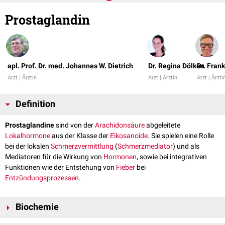
Prostaglandin
apl. Prof. Dr. med. Johannes W. Dietrich
Dr. Regina Dölken
Dr. Fran
Arzt | Ärztin
Arzt | Ärztin
Arzt | Ärzti
Definition
Prostaglandine
sind von der
Arachidonsäure
abgeleitete
Lokalhormone
aus der Klasse der
Eikosanoide
. Sie spielen eine Rolle
bei der lokalen
Schmerzvermittlung
(
Schmerzmediator
) und als
Mediatoren für die Wirkung von
Hormonen
, sowie bei integrativen
Funktionen wie der Entstehung von
Fieber
bei
Entzündungsprozessen
.
Biochemie
Prostaglandine sind ungesättigte
Carbonsäuren
, die aus 20