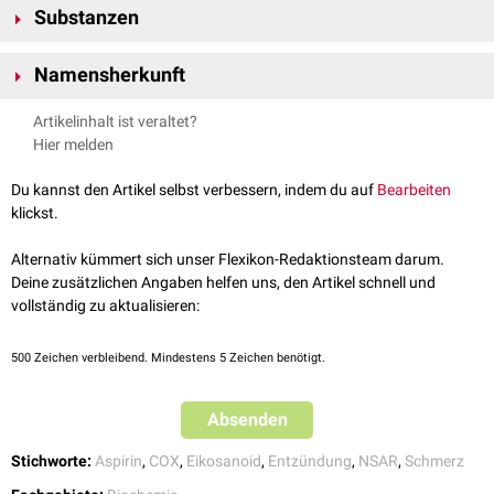
Substanzen
Kohlenstoffatomen
, einschließlich eines geschlossenen 5er-Rings,
bestehen. Als Ausgangsprodukte für ihre Synthese dienen verschiedene
Zu den Prostaglandinen zählen im Einzelnen:
Fettsäuren
.
Namensherkunft
Prostaglandin D2
siehe Hauptartikel:
Prostaglandinsynthese
Prostaglandin E2
Die Prostaglandine wurden erstmals 1935 im
Sperma
entdeckt und
Artikelinhalt ist veraltet?
Prostaglandin F2Alpha
isoliert. Zu dieser Zeit ging man davon aus, diese Hormone würden in
Hier melden
Prostaglandin G2
großen Mengen von der
Prostata
sezerniert.
Prostaglandin H2
(Endoperoxid)
Du kannst den Artikel selbst verbessern, indem du auf
Bearbeiten
Prostaglandin I2
(Prostazyklin)
klickst.
Mit den Prostaglandinen verwandt sind die
Thromboxane
.
Alternativ kümmert sich unser Flexikon-Redaktionsteam darum.
Deine zusätzlichen Angaben helfen uns, den Artikel schnell und
vollständig zu aktualisieren:
500
Zeichen verbleibend. Mindestens 5 Zeichen benötigt.
Prostaglandinsynthese
Absenden
Stichworte:
Aspirin
,
COX
,
Eikosanoid
,
Entzündung
,
NSAR
,
Schmerz