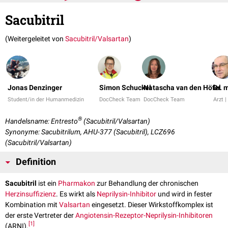
Sacubitril
(Weitergeleitet von
Sacubitril/Valsartan
)
Jonas Denzinger
Simon Schuckel
Natascha van den Höfel
Dr. 
Student/in der Humanmedizin
DocCheck Team
DocCheck Team
Arzt |
®
Handelsname: Entresto
(Sacubitril/Valsartan)
Synonyme: Sacubitrilum, AHU-377 (Sacubitril), LCZ696
(Sacubitril/Valsartan)
Definition
Sacubitril
ist ein
Pharmakon
zur Behandlung der chronischen
Herzinsuffizienz
. Es wirkt als
Neprilysin-Inhibitor
und wird in fester
Kombination mit
Valsartan
eingesetzt. Dieser Wirkstoffkomplex ist
der erste Vertreter der
Angiotensin-Rezeptor-Neprilysin-Inhibitoren
[
1
]
(ARNI).