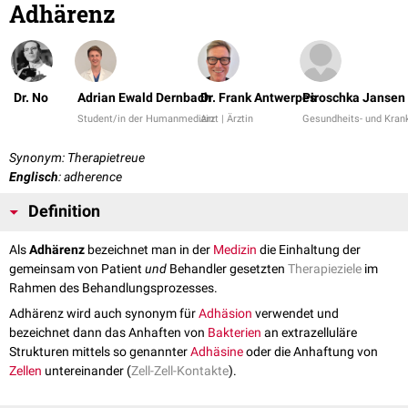
Adhärenz
Dr. No
Adrian Ewald Dernbach
Dr. Frank Antwerpes
Piroschka Jansen
Student/in der Humanmedizin
Arzt | Ärztin
Gesundheits- und Krank
Synonym: Therapietreue
Englisch
: adherence
Definition
Als
Adhärenz
bezeichnet man in der
Medizin
die Einhaltung der
gemeinsam von Patient
und
Behandler gesetzten
Therapieziele
im
Rahmen des Behandlungsprozesses.
Adhärenz wird auch synonym für
Adhäsion
verwendet und
bezeichnet dann das Anhaften von
Bakterien
an extrazelluläre
Strukturen mittels so genannter
Adhäsine
oder die Anhaftung von
Zellen
untereinander (
Zell-Zell-Kontakte
).