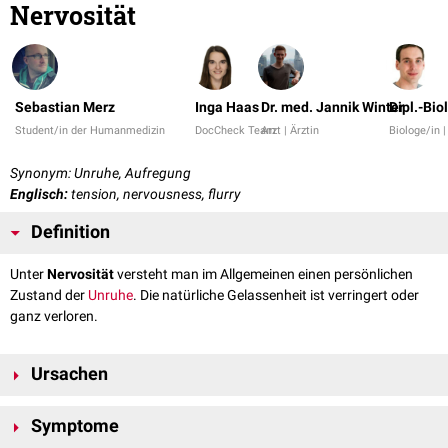
Nervosität
Sebastian Merz
Inga Haas
Dr. med. Jannik Winter
Dipl.-Bio
Student/in der Humanmedizin
DocCheck Team
Arzt | Ärztin
Biologe/in 
Synonym: Unruhe, Aufregung
Englisch:
tension, nervousness, flurry
Definition
Unter
Nervosität
versteht man im Allgemeinen einen persönlichen
Zustand der
Unruhe
. Die natürliche Gelassenheit ist verringert oder
ganz verloren.
Ursachen
Viele Menschen werden in
Stress
-Situationen nervös, zum Beispiel vor
Symptome
Prüfungen oder Vorstellungsgesprächen. Die Nervosität kann aber auch