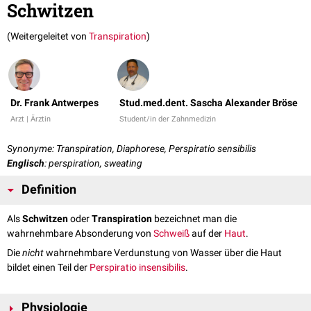
Schwitzen
(Weitergeleitet von
Transpiration
)
Dr. Frank Antwerpes
Stud.med.dent. Sascha Alexander Bröse
Arzt | Ärztin
Student/in der Zahnmedizin
Synonyme: Transpiration, Diaphorese, Perspiratio sensibilis
Englisch
: perspiration, sweating
Definition
Als
Schwitzen
oder
Transpiration
bezeichnet man die
wahrnehmbare Absonderung von
Schweiß
auf der
Haut
.
Die
nicht
wahrnehmbare Verdunstung von Wasser über die Haut
bildet einen Teil der
Perspiratio insensibilis
.
Physiologie