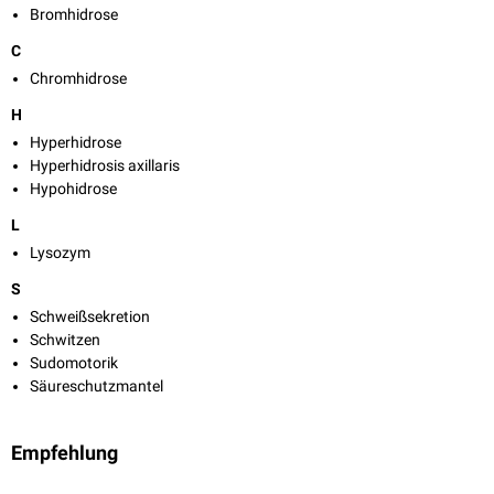
Bromhidrose
C
Chromhidrose
H
Hyperhidrose
Hyperhidrosis axillaris
Hypohidrose
L
Lysozym
S
Schweißsekretion
Schwitzen
Sudomotorik
Säureschutzmantel
Empfehlung