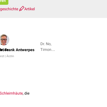
eren
sgeschichte
Artikel
Dr. No,
Timon
Bröse
Dr. Frank Antwerpes
Klensang
Arzt | Ärztin
+ 4
Schleimhäute
, die