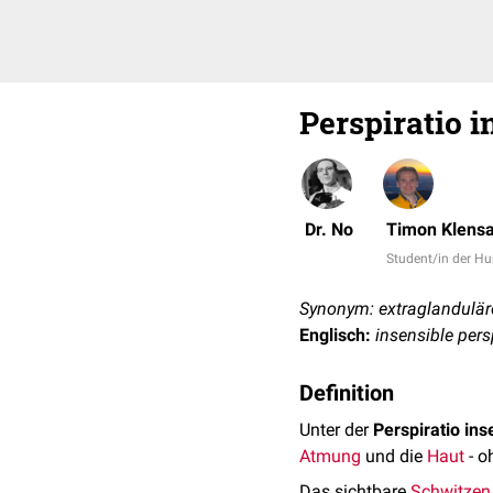
Perspiratio i
Dr. No
Timon Klens
Student/in der 
Synonym: extraglandulä
Englisch:
insensible pers
Definition
Unter der
Perspiratio inse
Atmung
und die
Haut
- o
Das sichtbare
Schwitzen