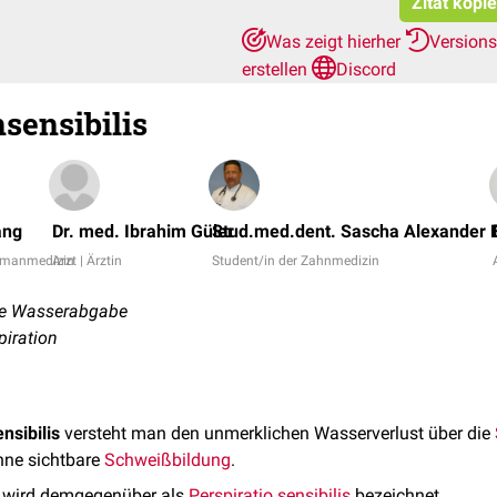
Zitat kopi
Was zeigt hierher
Version
erstellen
Discord
nsensibilis
ang
Dr. med. Ibrahim Güler
Stud.med.dent. Sascha Alexander 
Humanmedizin
Arzt | Ärztin
Student/in der Zahnmedizin
re Wasserabgabe
piration
nsibilis
versteht man den unmerklichen Wasserverlust über die
hne sichtbare
Schweißbildung
.
wird demgegenüber als
Perspiratio sensibilis
bezeichnet.