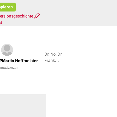
opieren
ersionsgeschichte
rd
Dr. No, Dr.
Frank
Paik
Martin Hoffmeister
Antwerpes
nmedizin
Arzt | Ärztin
+ 5