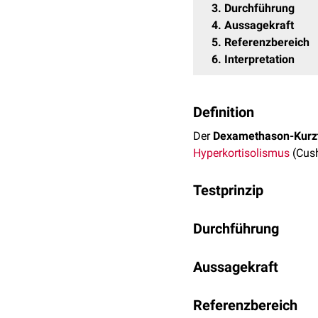
3
Durchführung
4
Aussagekraft
5
Referenzbereich
6
Interpretation
Definition
Der
Dexamethason-Kurz
Hyperkortisolismus
(Cush
Testprinzip
Der Test basiert darauf,
Durchführung
zugeführte, starke synth
wird. Der Abfall des Cort
Tag
Zeitpunkt
* nüchtern
Rückkopplung
Aussagekraft
hin. Fällt 
Die Aussagekraft des Ver
1
8.00
Referenzbereich
positivem Ergebnis ist e