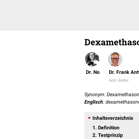
Dexamethaso
Dr. No
Dr. Frank An
Arzt | Ärztin
Synonym: Dexamethaso
Englisch
: dexamethasone
Inhaltsverzeichnis
1
Definition
2
Testprinzip