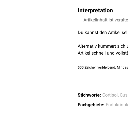
1
23.0
Normale Suppression: 
Interpretation
Grenzwertige Suppress
2
8.00
Pathologische Suppres
Die
Artikelinhalt ist veralt
regelrechte
Suppressi
Eine
grenzwertige
Suppre
Du kannst den Artikel se
weitere Abklärung.
Eine
pathologische
Suppr
Alternativ kümmert sich
Ursachen
in Frage komm
Artikel schnell und vollst
500
Zeichen verbleibend. Mindes
Stichworte:
Cortisol
,
Cus
Fachgebiete:
Endokrinol