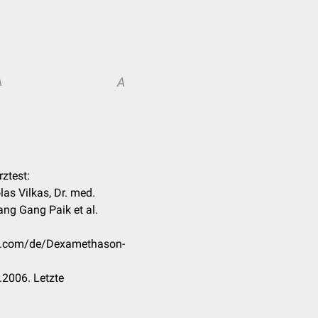
A
A
ztest:
las Vilkas, Dr. med.
ang Gang Paik et al.
ck.com/de/Dexamethason-
.2006. Letzte