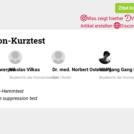
Zitat k
Was zeigt hierher
V
Artikel erstellen
Disco
n-Kurztest
twerpes
Nikolas Vilkas
Dr. med. Norbert Ostendorf
Wolfgang Gang 
Student/in der Humanmedizin
Arzt | Ärztin
Student/in der Huma
n-Hemmtest
 suppression test