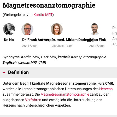
Magnetresonanztomographie
(Weitergeleitet von
Kardio-MRT
)
Dr.
Fr
An
Dr. No
Dr. Frank Antwerpes
Dr. med. Miriam Dodegge
Bijan Fink
+ 
Arzt | Ärztin
DocCheck Team
Arzt | Ärztin
Synonyme: Kardio-MRT, Herz-MRT, kardiale Kernspintomographie
Englisch
: cardiac MRI, CMR
Definition
Unter dem Begriff
kardiale Magnetresonanztomographie
, kurz
CMR
,
werden alle kernspintomographischen Untersuchungen des
Herzens
zusammengefasst. Die
Magnetresonanztomographie
zählt zu den
bildgebenden
Verfahren
und ermöglicht die Untersuchung des
Herzens nach unterschiedlichen Aspekten.