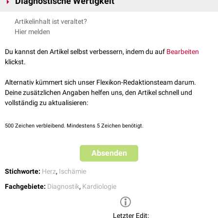
Diagnostische Wertigkeit
Belastungs-EKG
grenzwertigen
Koronarstenose
Vektorkardiografie
Die erwähnten Methoden haben jeweils unterschiedliche diagnostische
Verdacht auf
Dysfunktion
(
Stenose
,
Okklusion
) eines aortokoronaren
Artikelinhalt ist veraltet?
Stress-Echokardiographie
Wertigkeit, so dass bei vielen Patienten mehrere Techniken zum Einsatz
Venenbypasses
Hier melden
Stress-MRT
kommen um eine höhere Befundsicherheit zu erlangen.
Myokardszintigraphie
Du kannst den Artikel selbst verbessern, indem du auf
Bearbeiten
PET
(für die Routine unbedeutsam)
klickst.
Keine unmittelbare Ischämiediagnostik, aber die Ätiologie der Myokard-
Ischämie direkt darstellend sind folgende Verfahren:
Alternativ kümmert sich unser Flexikon-Redaktionsteam darum.
Herzkatheteruntersuchung
(
Konventionelle Koronarangiographie
)
Deine zusätzlichen Angaben helfen uns, den Artikel schnell und
Intravaskulärer Ultraschall
(IVUS)
vollständig zu aktualisieren:
Kardio-CT
(CT-Angiographie der Koronarien)
500
Zeichen verbleibend. Mindestens 5 Zeichen benötigt.
Absenden
Stichworte:
Herz
,
Ischämie
Fachgebiete:
Diagnostik
,
Kardiologie
Letzter Edit: