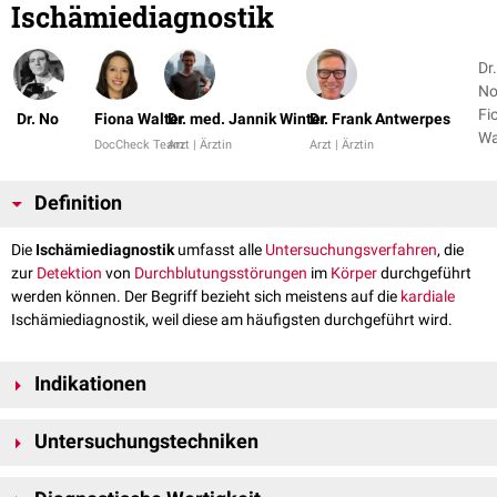
Ischämiediagnostik
Dr.
No
Fi
Dr. No
Fiona Walter
Dr. med. Jannik Winter
Dr. Frank Antwerpes
Wa
DocCheck Team
Arzt | Ärztin
Arzt | Ärztin
+ 
Definition
Die
Ischämiediagnostik
umfasst alle
Untersuchungsverfahren
, die
zur
Detektion
von
Durchblutungsstörungen
im
Körper
durchgeführt
werden können. Der Begriff bezieht sich meistens auf die
kardiale
Ischämiediagnostik, weil diese am häufigsten durchgeführt wird.
Indikationen
Verdacht auf eine
koronare Herzerkrankung
Untersuchungstechniken
Verdacht auf eine bedeutsame
Progression
einer bekannten
koronaren Herzerkankung
Ruhe-EKG
Bestimmung der
hämodynamischen
Relevanz einer
angiographisch