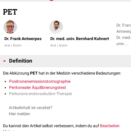
PET
Dr. Fran
Antwerp
Dr. med
Dr. Frank Antwerpes
Dr. med. univ. Bernhard Kuhnert
univ.
Arzt | Ärztin
Arzt | Ärztin
Bernha
Kuhnert
Definition
Die Abkürzung
PET
hat in der Medizin verschiedene Bedeutungen:
Positronenemissionstomographie
Peritonealer Äquilibrierungstest
Perkutane endovaskuläre Therapie
Artikelinhalt ist veraltet?
Hier melden
Du kannst den Artikel selbst verbessern, indem du auf
Bearbeiten