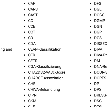
CAP
DFS
CARS
DGE
CAST
DGGG
CC
DGMP
CCE
DGN
CCT
DGP
CD
DGS
CDAI
DISSECT
ing and
CEAP-Klassifikation
DIVA
CFR
DIVA-Pr
CFTR
DM
CGA-Klassifizierung
DNA-Re
CHA2DS2-VASc-Score
DOOR-
CHARGE-Assoziation
DOPES
CHE
DP
CHIVA-Behandlung
DPS
CIPN
DRESS
CKM
DSG
CLS
DTG