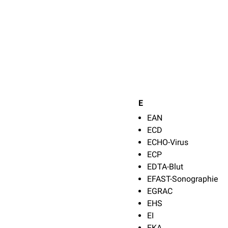
E
EAN
ECD
ECHO-Virus
ECP
EDTA-Blut
EFAST-Sonographie
EGRAC
EHS
EI
EKA