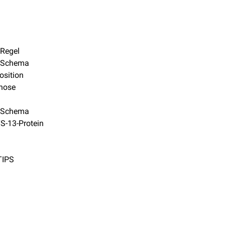
Regel
-Schema
osition
enose
-Schema
-13-Protein
TIPS