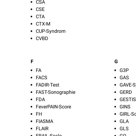
CSA
CSE
CTA
CTX-M
CUP-Syndrom
CVBD
F
G
FA
G3P
FACS
GAS
FADIR-Test
GAVE-S
FAST-Sonographie
GERD
FDA
GESTIS
FeverPAIN-Score
GINS
FH
GIRL-S
FIASMA
GLA
FLAIR
GLS
FRAIL-Scale
GO