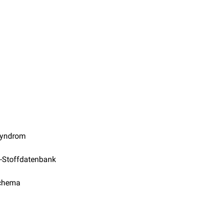
yndrom
-Stoffdatenbank
chema