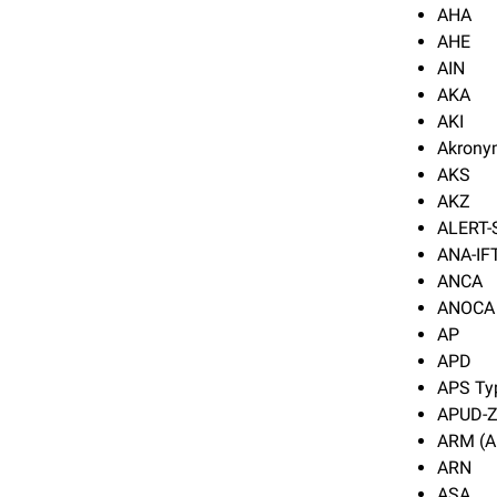
AHA
AHE
AIN
AKA
AKI
Akron
AKS
AKZ
ALERT-
ANA-IF
ANCA
ANOCA
AP
APD
APS Ty
APUD-Z
ARM (A
ARN
ASA