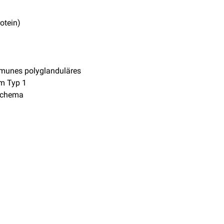
otein)
munes polyglanduläres
m Typ 1
Schema