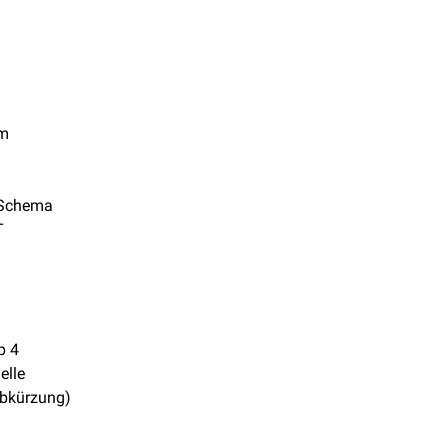
ym
Schema
T
p 4
elle
bkürzung)