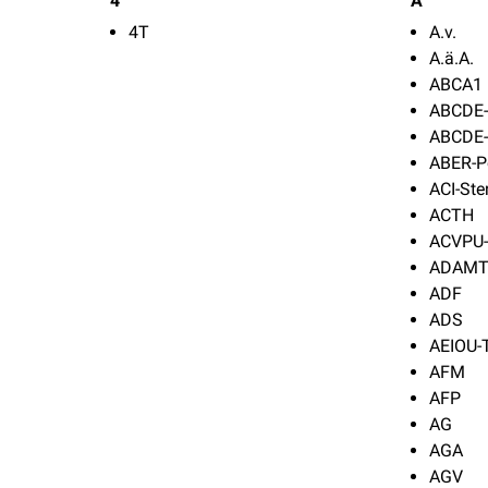
4
A
4T
A.v.
A.ä.A.
ABCA1
ABCDE-
ABCDE
ABER-P
ACI-St
ACTH
ACVPU
ADAMTS
ADF
ADS
AEIOU-
AFM
AFP
AG
AGA
AGV