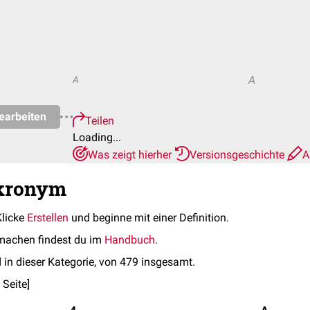
A
A
earbeiten
Teilen
Loading...
Was zeigt hierher
Versionsgeschichte
A
Akronym
Klicke
Erstellen
und beginne mit einer Definition.
machen findest du im
Handbuch
.
 in dieser Kategorie, von 479 insgesamt.
 Seite
]