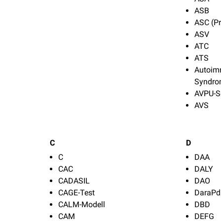
ASB
ASC (Pr
ASV
ATC
ATS
Autoim
Syndro
AVPU-
AVS
C
D
C
DAA
CAC
DALY
CADASIL
DAO
CAGE-Test
DaraPd
CALM-Modell
DBD
CAM
DEFG