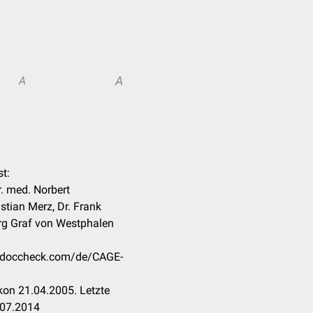
A
A
t:
r. med. Norbert
stian Merz, Dr. Frank
rg Graf von Westphalen
on.doccheck.com/de/CAGE-
kon 21.04.2005. Letzte
.07.2014