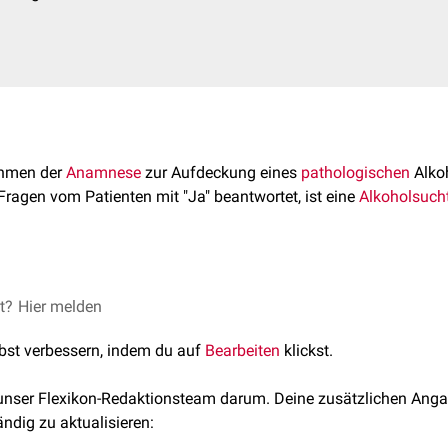
ahmen der
Anamnese
zur Aufdeckung eines
pathologischen
Alko
Fragen vom Patienten mit "Ja" beantwortet, ist eine
Alkoholsuch
et?
Hier melden
gedacht, weniger zu trinken?"
lbst verbessern, indem du auf
Bearbeiten
klickst.
 unser Flexikon-Redaktionsteam darum. Deine zusätzlichen Anga
ändig zu aktualisieren:
l über Kritik an Ihrem Trinkverhalten geärgert?"