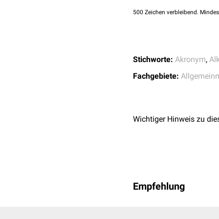
G - Guilty
500
Zeichen verbleibend. Mindes
"Haben Sie sich jemals w
E - Eye opener
Stichworte:
Akronym
,
Al
"Haben Sie jemals morg
zu erleichtern?"
Fachgebiete:
Allgemein
Wichtiger Hinweis zu die
Empfehlung