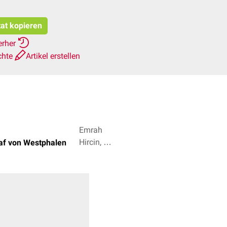
tat kopieren
erher
chte
Artikel erstellen
Emrah
Hircin, Dr.
af von Westphalen
med.
Norbert
Ostendorf
+ 4