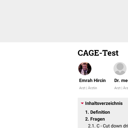
CAGE-Test
Emrah Hircin
Dr. me
Arzt | Ärztin
Arzt | Är
Inhaltsverzeichnis
1
Definition
2
Fragen
2.1
C - Cut down dr