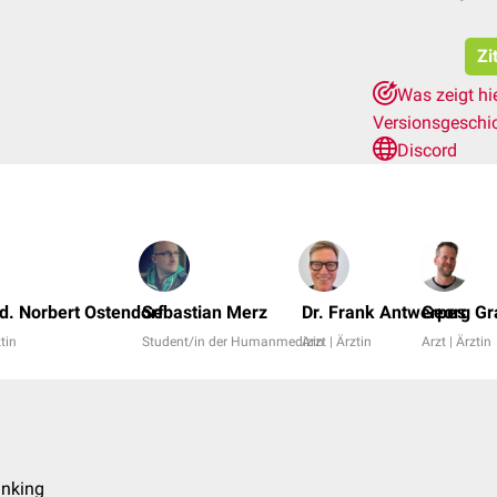
Zi
Was zeigt hi
Versionsgeschi
Discord
d. Norbert Ostendorf
Sebastian Merz
Dr. Frank Antwerpes
Georg Gr
ztin
Student/in der Humanmedizin
Arzt | Ärztin
Arzt | Ärztin
inking