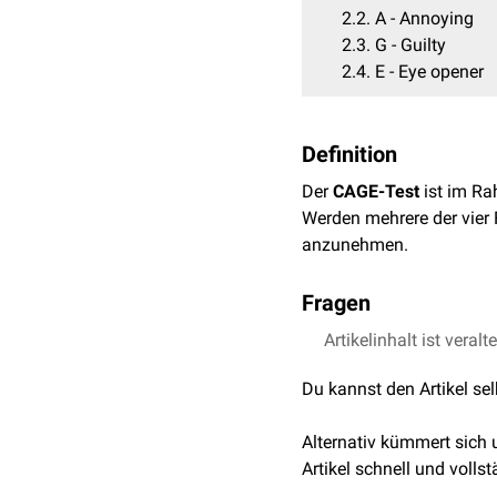
2.2
A - Annoying
2.3
G - Guilty
2.4
E - Eye opener
Definition
Der
CAGE-Test
ist im R
Werden mehrere der vier 
anzunehmen.
Fragen
Artikelinhalt ist veralt
C - Cut down drinking
"Haben Sie jemals daran 
Du kannst den Artikel se
A - Annoying
Alternativ kümmert sich
Artikel schnell und vollst
"Haben Sie sich schon ma