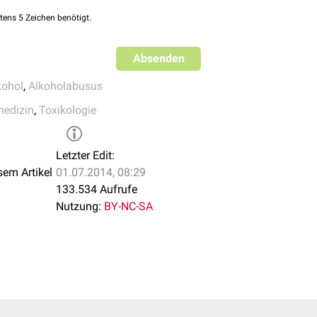
tens 5 Zeichen benötigt.
egen Ihres Trinkens schuldig gefühlt?"
Absenden
kohol
,
Alkoholabusus
ens zuerst
Alkohol
getrunken, um sich nervlich zu stabilisieren o
medizin
,
Toxikologie
Letzter Edit:
sem Artikel
01.07.2014, 08:29
133.534 Aufrufe
Nutzung:
BY-NC-SA