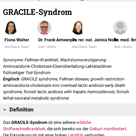
GRACILE-Syndrom
Fiona Walter
Dr. Frank Antwerpes
Dr. rer. nat. Janica Nolte
Dr. med. Ib
DocCheck Team
Arzt | Ärztin
DocCheck Team
Arzt | Ärztin
Synonyme: Fellman-Krankheit, Wachstumsverzögerung-
Aminoazidurie-Cholestase-Eisenüberladung-Laktatazidose-
frühzeitiger Tod-Syndrom
Englisch
: GRACILE syndrome, Fellman disease, growth restriction-
aminoaciduria-cholestasis-iron overload-lactic acidosis-early death
syndrome, finnish lactic acidosis with hepatic hemosiderosis, finnish
lethal neonatal metabolic syndrome
Definition
Das
GRACILE-Syndrom
ist eine seltene
erbliche
Stoffwechselkrankheit
, die sich bereits vor der
Geburt
manifestiert
.
Die Erkrankung ist mit einer hohen
Letalität
verbunden.