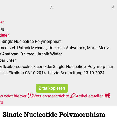
A
A
len
g...
tieren
el Single Nucleotide Polymorphism:
med. vet. Patrick Messner, Dr. Frank Antwerpes, Marie Mertz,
k Asatryan, Dr. med. Jannik Winter
bar unter:
://flexikon.doccheck.com/de/Single_Nucleotide_Polymorphism
eck Flexikon 03.10.2014. Letzte Bearbeitung 13.10.2024
Zitat kopieren
s zeigt hierher
Versionsgeschichte
Artikel erstellen
rd
Single Nucleotide Polymorphism