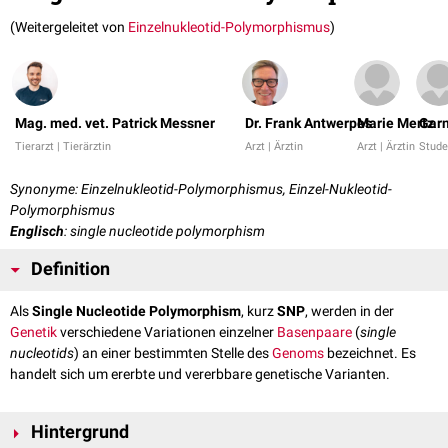
(Weitergeleitet von
Einzelnukleotid-Polymorphismus
)
Mag. med. vet. Patrick Messner
Dr. Frank Antwerpes
Marie Mertz
Garn
Tierarzt | Tierärztin
Arzt | Ärztin
Arzt | Ärztin
Stude
Synonyme: Einzelnukleotid-Polymorphismus, Einzel-Nukleotid-
Polymorphismus
Englisch
: single nucleotide polymorphism
Definition
Als
Single Nucleotide Polymorphism
, kurz
SNP
, werden in der
Genetik
verschiedene Variationen einzelner
Basenpaare
(
single
nucleotids
) an einer bestimmten Stelle des
Genoms
bezeichnet. Es
handelt sich um ererbte und vererbbare genetische Varianten.
Hintergrund