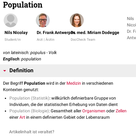
Population
Nils
Nicol
Dr. 
Nils Nicolay
Dr. Frank Antwerpes
Dr. med. Miriam Dodegge
Antw
Student/in
Arzt | Ärztin
DocCheck Team
+ 2
von lateinisch: populus - Volk
Englisch
: population
Definition
Der Begriff
Population
wird in der
Medizin
in verschiedenen
Kontexten genutzt:
Population (Statistik)
: willkürlich definierbare Gruppe von
Individuen, die der statistischen Erhebung von Daten dient
Population (Biologie)
: Gesamtheit aller
Organismen
oder
Zellen
einer
Art
in einem definierten Gebiet oder Lebensraum
Artikelinhalt ist veraltet?