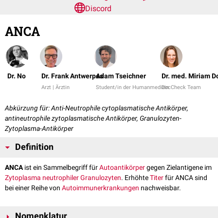
Discord
ANCA
Dr. No
Dr. Frank Antwerpes
Adam Tseichner
Dr. med. Miriam 
Arzt | Ärztin
Student/in der Humanmedizin
DocCheck Team
Abkürzung für: Anti-Neutrophile cytoplasmatische Antikörper,
antineutrophile zytoplasmatische Antikörper, Granulozyten-
Zytoplasma-Antikörper
Definition
ANCA
ist ein Sammelbegriff für
Autoantikörper
gegen Zielantigene im
Zytoplasma
neutrophiler Granulozyten
. Erhöhte
Titer
für ANCA sind
bei einer Reihe von
Autoimmunerkrankungen
nachweisbar.
Nomenklatur