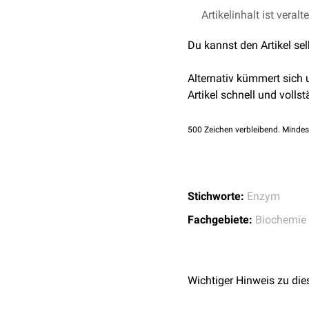
Elastin
,
Fibronectin
,
Lami
1,0
1,1
Artikelinhalt ist veralt
↑
Helena Crisfor
(
Remodelling
) im Entzün
obstructive pulmonar
Du kannst den Artikel se
Article number: 180 (
Außerdem spaltet die Prot
↑
Shunji Sugawara:
I
Candida albicans
und and
Alternativ kümmert sich
16167885 DOI: 10.16
Zytokine
.
Artikel schnell und vollst
Alpha-1-Antitrypsin
hemmt
500
Zeichen verbleibend. Mindes
Stichworte:
Enzym
Fachgebiete:
Biochemie
Wichtiger Hinweis zu die