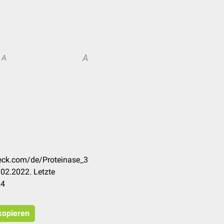
A
A
heck.com/de/Proteinase_3
02.2022. Letzte
24
 kopieren