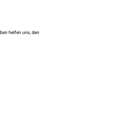
zym zum Gewebeumbau
 target in chronic
Research volume 19,
.a. gegen
Escherichia coli
,
5):343-60. PMID:
ie
proinflammatorische
ben helfen uns, den