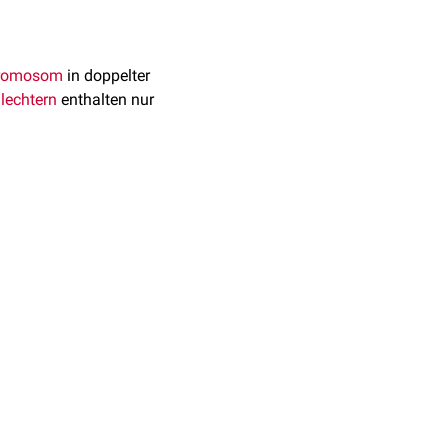
romosom
in doppelter
lechtern
enthalten nur
icht einer Gesamtmenge
 527
Pseudogenen
romosom 19 können u.a.