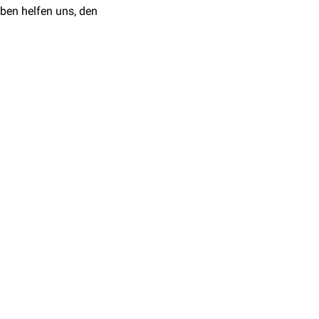
ben helfen uns, den
9 die mit Abstand