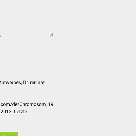
A
A
twerpes, Dr. rer. nat.
eck.com/de/Chromosom_19
2013. Letzte