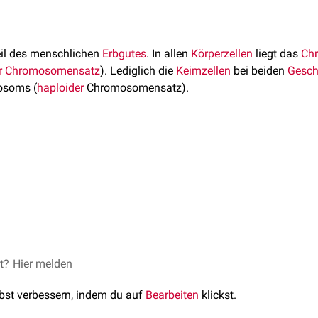
eil des menschlichen
Erbgutes
. In allen
Körperzellen
liegt das
Ch
r
Chromosomensatz
). Lediglich die
Keimzellen
bei beiden
Gesch
osoms (
haploider
Chromosomensatz).
et sich etwa 2,5 % der
DNA
einer gesamten
Zelle
. Dies entspr
enpaaren
. Die Anzahl der
Gene
wird mit 1.476
kodierenden
und
nen
,
Translokationen
oder
Mutationen
in Zusammenhang mit Ch
gen
führen:
et?
om 19
Hier melden
, abgerufen am 05.09.2023
ulin-like receptor
lbst verbessern, indem du auf
Bearbeiten
klickst.
trophie
Leukämie