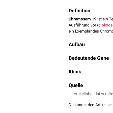
Definition
Chromosom 19
ist ein T
Ausführung vor (
diploide
ein Exemplar des Chrom
Aufbau
Auf Chromosom 19 befind
Bedeutende Gene
an rund 59 Millionen
Bas
[
1
]
angegeben.
LDL-Rezeptor
Klinik
Nephrin
Apolipoprotein E
Chromosomenaberratio
Quelle
Troponin
zu folgenden
Erkrankun
KiSS1R-Rezeptor
Artikelinhalt ist veralt
↑
Ensembl -
Chromos
Multicore-Myopathie
Killer cell immunoglob
Oligodendrogliom
Du kannst den Artikel se
membranöse
Lipodys
Akute lymphatische 