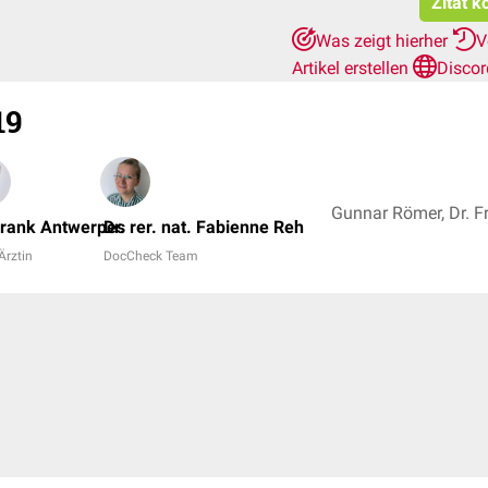
Zitat k
Was zeigt hierher
V
Artikel erstellen
Discor
19
Frank Antwerpes
Dr. rer. nat. Fabienne Reh
 Ärztin
DocCheck Team