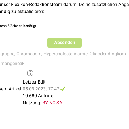
 unser Flexikon-Redaktionsteam darum. Deine zusätzlichen Anga
-Syndrom
ändig zu aktualisieren:
Typ 2
che Migräne
tens 5 Zeichen benötigt.
omerulosklerose
om
Absenden
tgruppe
,
Chromosom
,
Hypercholesterinämie
,
Oligodendrogliom
mangenetik
Letzter Edit:
vorkommenden Chromosomen des Menschen besitzt Chromosom 1
sem Artikel
05.09.2023, 17:47
st etwa doppelt so hoch wie bei den anderen Vertretern.
10.680 Aufrufe
Nutzung:
BY-NC-SA
 für die
Bombay-Blutgruppe
ist auf Chromosom 19 lokalisiert.