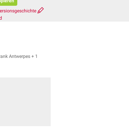
opieren
ersionsgeschichte
d
Gunnar Römer, Dr. Frank Antwerpes + 1