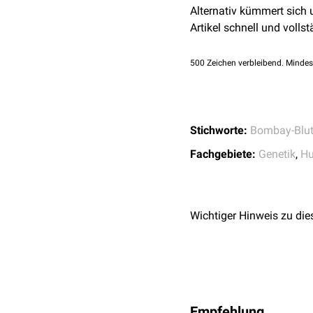
Alternativ kümmert sich
Camurati-Engelmann
Artikel schnell und vollst
Hyperlipoproteinämie
familiäre hemiplegis
500
Zeichen verbleibend. Mindes
Fokal segmentale Gl
Peutz-Jeghers-Syndr
Oligodendrogliom
Stichworte:
Bombay-Blu
Fachgebiete:
Genetik
,
Hu
Unter allen 23 paarig 
Wichtiger Hinweis zu die
höchste Gendichte. Sie i
Die
genetische
Grundlage
Empfehlung