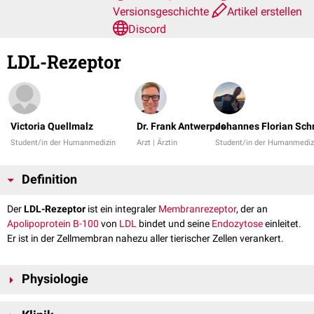
Versionsgeschichte
Artikel erstellen
Discord
LDL-Rezeptor
Victoria Quellmalz
Dr. Frank Antwerpes
Johannes Florian Sch
Student/in der Humanmedizin
Arzt | Ärztin
Student/in der Humanmediz
Definition
Der
LDL-Rezeptor
ist ein integraler
Membranrezeptor
, der an
Apolipoprotein B-100
von
LDL
bindet und seine
Endozytose
einleitet.
Er ist in der Zellmembran nahezu aller tierischer Zellen verankert.
Physiologie
Beim gesunden Menschen wird Cholesterin zu zwei Dritteln über LDL-