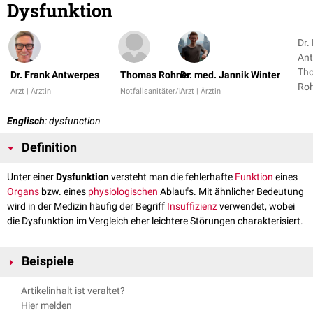
Dysfunktion
Dr.
Ant
Th
Dr. Frank Antwerpes
Thomas Rohner
Dr. med. Jannik Winter
Arzt | Ärztin
Notfallsanitäter/in
Arzt | Ärztin
Englisch
: dysfunction
Definition
Unter einer
Dysfunktion
versteht man die fehlerhafte
Funktion
eines
Organs
bzw. eines
physiologischen
Ablaufs. Mit ähnlicher Bedeutung
wird in der Medizin häufig der Begriff
Insuffizienz
verwendet, wobei
die Dysfunktion im Vergleich eher leichtere Störungen charakterisiert.
Beispiele
Endotheliale Dysfunktion
Artikelinhalt ist veraltet?
Erektile Dysfunktion
Hier melden