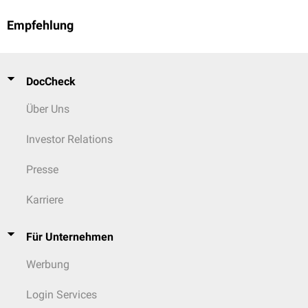
Empfehlung
DocCheck
Über Uns
Investor Relations
Presse
Karriere
Für Unternehmen
Werbung
Login Services