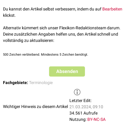
Sexuelle Dysfunktion
SSRI-bedingte sexuelle Dysfunktion
Du kannst den Artikel selbst verbessern, indem du auf
Bearbeiten
Kraniomandibuläre Dysfunktion
klickst.
Segmentale Dysfunktion
(Blockierung)
Vocal Cord Dysfunction
(Stimmbandkrampf)
Alternativ kümmert sich unser Flexikon-Redaktionsteam darum.
Plazentare Dysfunktion
(Plazentainsuffizienz)
Deine zusätzlichen Angaben helfen uns, den Artikel schnell und
Striatofrontale Dysfunktion
vollständig zu aktualisieren:
Rechtsventrikuläre Dysfunktion
Linksventrikuläre Dysfunktion
500
Zeichen verbleibend. Mindestens 5 Zeichen benötigt.
Absenden
Fachgebiete:
Terminologie
Letzter Edit:
Wichtiger Hinweis zu diesem Artikel
21.03.2024, 09:10
34.561 Aufrufe
Nutzung:
BY-NC-SA