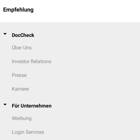
Empfehlung
DocCheck
Über Uns
Investor Relations
Presse
Karriere
Für Unternehmen
Werbung
Login Services