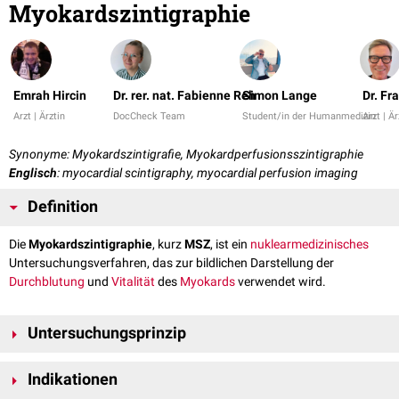
Myokardszintigraphie
Emrah Hircin
Dr. rer. nat. Fabienne Reh
Simon Lange
Dr. Fr
Arzt | Ärztin
DocCheck Team
Student/in der Humanmedizin
Arzt | Är
Synonyme: Myokardszintigrafie, Myokardperfusionsszintigraphie
Englisch
: myocardial scintigraphy, myocardial perfusion imaging
Definition
Die
Myokardszintigraphie
, kurz
MSZ
, ist ein
nuklearmedizinisches
Untersuchungsverfahren, das zur bildlichen Darstellung der
Durchblutung
und
Vitalität
des
Myokards
verwendet wird.
Untersuchungsprinzip
Zur Durchführung einer Myokardszintigraphie wird dem Patienten ein
Indikationen
Radiopharmakon
intravenös
appliziert
. Dieses wird perfusionsabhängig