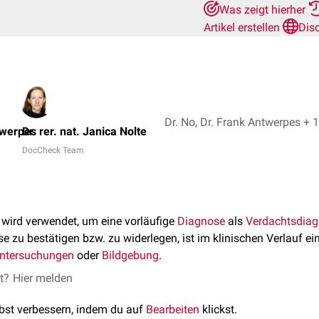
Was zeigt hierher
Artikel erstellen
Dis
Dr. No, Dr. Frank Antwerpes + 1
twerpes
Dr. rer. nat. Janica Nolte
DocCheck Team
, wird verwendet, um eine vorläufige
Diagnose
als
Verdachtsdia
 zu bestätigen bzw. zu widerlegen, ist im klinischen Verlauf ei
ntersuchungen
oder
Bildgebung
.
et?
Hier melden
lbst verbessern, indem du auf
Bearbeiten
klickst.