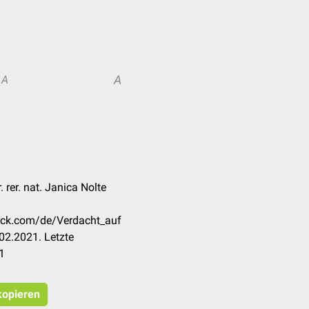
A
A
 rer. nat. Janica Nolte
heck.com/de/Verdacht_auf
02.2021. Letzte
1
kopieren