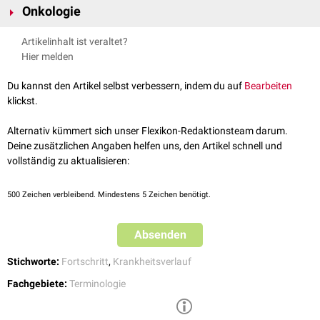
Onkologie
einer Verschlechterung der
Symptome
, erhöhtem Krankheitsgefühl und
abnehmender Leistungsbereitschaft einher. Der Zeitraum, in dem sich
Das Voranschreiten einer
Tumorerkrankung
bezeichnet man in der
Artikelinhalt ist veraltet?
diese Änderungen vollziehen, kann sehr unterschiedlich sein.
Onkologie als
Tumorprogression
. Im Rahmen der Therapie mit
Hier melden
Rasch-progrediente
Erkrankungen haben einen schnellen
bestimmten
Krebsimmuntherapeutika
kann es auch zu einer
Krankheitsverlauf, der innerhalb von Stunden zu einer Verschlechterung
Pseudoprogression
des Tumors kommen.
Du kannst den Artikel selbst verbessern, indem du auf
Bearbeiten
des Gesundheitszustandes führt.
klickst.
Bei
chronischen
,
langsam-progredienten
Erkrankungen vollzieht sich
diese Entwicklung über Wochen oder gar Jahre.
Alternativ kümmert sich unser Flexikon-Redaktionsteam darum.
Deine zusätzlichen Angaben helfen uns, den Artikel schnell und
vollständig zu aktualisieren:
500
Zeichen verbleibend. Mindestens 5 Zeichen benötigt.
Absenden
Stichworte:
Fortschritt
,
Krankheitsverlauf
Fachgebiete:
Terminologie