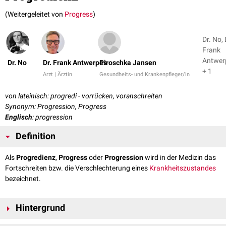
(Weitergeleitet von
Progress
)
Dr. No, 
Frank
Antwer
Dr. No
Dr. Frank Antwerpes
Piroschka Jansen
+ 1
Arzt | Ärztin
Gesundheits- und Krankenpfleger/in
von lateinisch: progredi - vorrücken, voranschreiten
Synonym: Progression, Progress
Englisch
: progression
Definition
Als
Progredienz
,
Progress
oder
Progression
wird in der Medizin das
Fortschreiten bzw. die Verschlechterung eines
Krankheitszustandes
bezeichnet.
Hintergrund
Die zunehmende Progression einer Erkrankung geht in der Regel mit