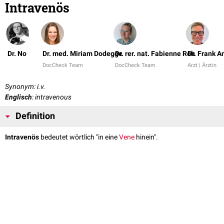
Intravenös
Dr. No
Dr. med. Miriam Dodegge
Dr. rer. nat. Fabienne Reh
Dr. Frank 
DocCheck Team
DocCheck Team
Arzt | Ärztin
Synonym: i.v.
Englisch
: intravenous
Definition
Intravenös
bedeutet wörtlich "in eine
Vene
hinein".