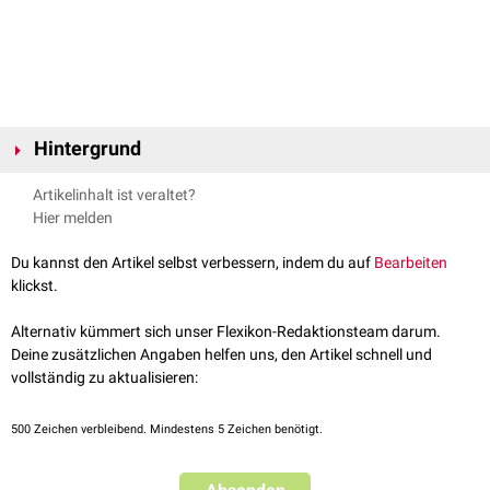
Hintergrund
Mit dem Terminus "
intravenöse Injektion
" bezeichnet man die Gabe eines
Artikelinhalt ist veraltet?
Arzneimittels in eine der mittelgroßen oder größeren Körpervenen mittels
Hier melden
Punktion
der Vene. Typische Injektionstelle für die i.v.-Gabe im ärztlichen
Routinebetrieb ist die
Vena cubitalis
in der Ellenbeuge.
Du kannst den Artikel selbst verbessern, indem du auf
Bearbeiten
Die intravenöse Injektion erfolgt grundsätzlich in Fließrichtung der Vene,
klickst.
um eine Verletzung der
Venenklappen
zu vermeiden.
Alternativ kümmert sich unser Flexikon-Redaktionsteam darum.
Eine weitere intravenöse Verabreichungsform ist die
Infusion
. Soll die
Deine zusätzlichen Angaben helfen uns, den Artikel schnell und
intravenöse Injektion über einen längeren Zeitraum erfolgen, werden
vollständig zu aktualisieren:
Perfusoren
eingesetzt.
Neben der einfachen Injektion kann auch ein
venöser Zugang
gelegt
500
Zeichen verbleibend. Mindestens 5 Zeichen benötigt.
werden, in Form eines
peripheren Venenkatheters
,
Zentralvenenkatheters
oder
Ports
.