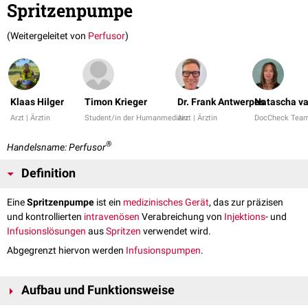
Spritzenpumpe
(Weitergeleitet von
Perfusor
)
Klaas Hilger
Timon Krieger
Dr. Frank Antwerpes
Natascha va
Arzt | Ärztin
Student/in der Humanmedizin
Arzt | Ärztin
DocCheck Tea
®
Handelsname: Perfusor
Definition
Eine
Spritzenpumpe
ist ein
medizinisches Gerät
, das zur präzisen
und kontrollierten
intravenösen
Verabreichung von
Injektions
- und
Infusionslösungen
aus
Spritzen
verwendet wird.
Abgegrenzt hiervon werden
Infusionspumpen
.
Aufbau und Funktionsweise