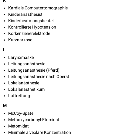
K
Kardiale Computertomographie
Kinderanästhesist
Kinderbeatmungsbeutel
Kontrollierte Hypotension
Korkenzieherelektrode
Kurznarkose
L
Larynxmaske
Leitungsanästhesie
Leitungsanästhesie (Pferd)
Leitungsanästhesie nach Oberst
Lokalanästhesie
Lokalanästhetikum
Luftrettung
M
McCoy-Spatel
Methoxycarbonyl-Etomidat
Metomidat
Minimale alveoläre Konzentration