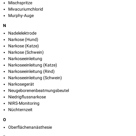
Mischspritze
Mivacuriumchlorid
Murphy-Auge
N
Nadelelektrode
Narkose (Hund)
Narkose (Katze)
Narkose (Schwein)
Narkoseeinleitung
Narkoseeinleitung (Katze)
Narkoseeinleitung (Rind)
Narkoseeinleitung (Schwein)
Narkosegerät
Neugeborenenbeatmungsbeutel
Niedrigflussnarkose
NIRS-Monitoring
Nüchternzeit
O
Oberflächenanästhesie