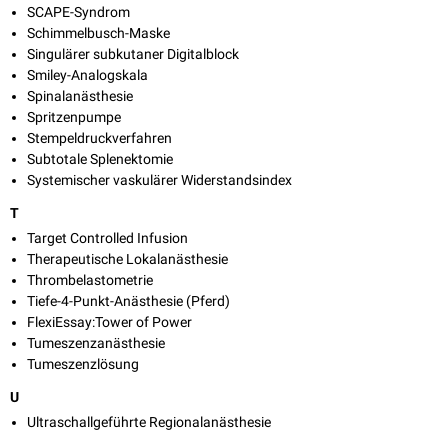
SCAPE-Syndrom
Schimmelbusch-Maske
Singulärer subkutaner Digitalblock
Smiley-Analogskala
Spinalanästhesie
Spritzenpumpe
Stempeldruckverfahren
Subtotale Splenektomie
Systemischer vaskulärer Widerstandsindex
T
Target Controlled Infusion
Therapeutische Lokalanästhesie
Thrombelastometrie
Tiefe-4-Punkt-Anästhesie (Pferd)
FlexiEssay:Tower of Power
Tumeszenzanästhesie
Tumeszenzlösung
U
Ultraschallgeführte Regionalanästhesie