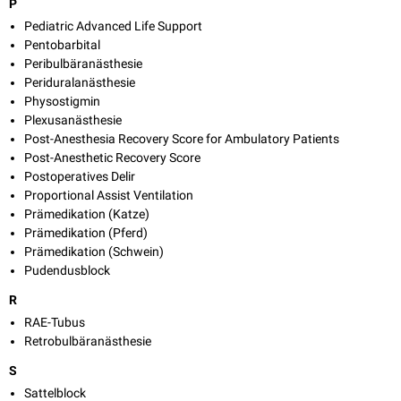
P
Pediatric Advanced Life Support
Pentobarbital
Peribulbäranästhesie
Periduralanästhesie
Physostigmin
Plexusanästhesie
Post-Anesthesia Recovery Score for Ambulatory Patients
Post-An­es­the­tic Recove­ry Sco­re
Postoperatives Delir
Proportional Assist Ventilation
Prämedikation (Katze)
Prämedikation (Pferd)
Prämedikation (Schwein)
Pudendusblock
R
RAE-Tubus
Retrobulbäranästhesie
S
Sattelblock