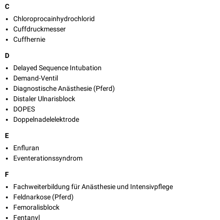
C
Chloroprocainhydrochlorid
Cuffdruckmesser
Cuffhernie
D
Delayed Sequence Intubation
Demand-Ventil
Diagnostische Anästhesie (Pferd)
Distaler Ulnarisblock
DOPES
Doppelnadelelektrode
E
Enfluran
Eventerationssyndrom
F
Fachweiterbildung für Anästhesie und Intensivpflege
Feldnarkose (Pferd)
Femoralisblock
Fentanyl