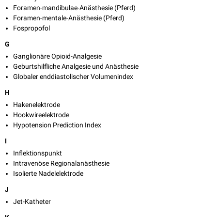
Foramen-mandibulae-Anästhesie (Pferd)
Foramen-mentale-Anästhesie (Pferd)
Fospropofol
G
Ganglionäre Opioid-Analgesie
Geburtshilfliche Analgesie und Anästhesie
Globaler enddiastolischer Volumenindex
H
Hakenelektrode
Hookwireelektrode
Hypotension Prediction Index
I
Inflektionspunkt
Intravenöse Regionalanästhesie
Isolierte Nadelelektrode
J
Jet-Katheter