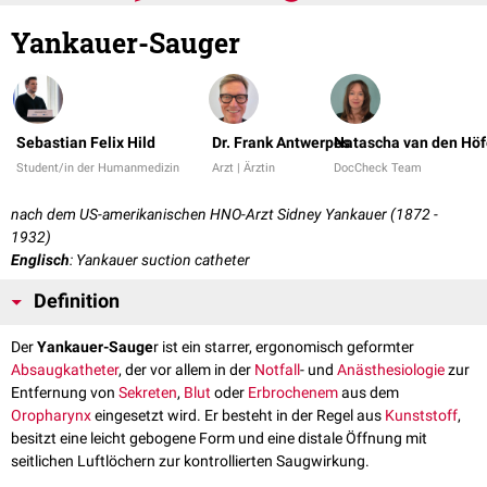
Yankauer-Sauger
Sebastian Felix Hild
Dr. Frank Antwerpes
Natascha van den Höf
Student/in der Humanmedizin
Arzt | Ärztin
DocCheck Team
nach dem US-amerikanischen HNO-Arzt Sidney Yankauer (1872 -
1932)
Englisch
: Yankauer suction catheter
Definition
Der
Yankauer-Sauge
r ist ein starrer, ergonomisch geformter
Absaugkatheter
, der vor allem in der
Notfall
- und
Anästhesiologie
zur
Entfernung von
Sekreten
,
Blut
oder
Erbrochenem
aus dem
Oropharynx
eingesetzt wird. Er besteht in der Regel aus
Kunststoff
,
besitzt eine leicht gebogene Form und eine distale Öffnung mit
seitlichen Luftlöchern zur kontrollierten Saugwirkung.