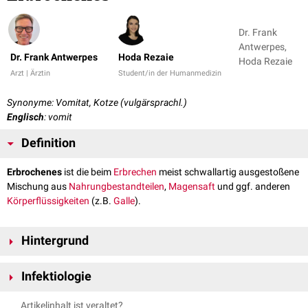
Dr. Frank
Antwerpes,
Dr. Frank Antwerpes
Hoda Rezaie
Hoda Rezaie
Arzt | Ärztin
Student/in der Humanmedizin
Synonyme: Vomitat, Kotze (vulgärsprachl.)
Englisch
: vomit
Definition
Erbrochenes
ist die beim
Erbrechen
meist schwallartig ausgestoßene
Mischung aus
Nahrungbestandteilen
,
Magensaft
und ggf. anderen
Körperflüssigkeiten
(z.B.
Galle
).
Hintergrund
Die Art des Erbrochenen kann wertvolle diagnostische Hinweise liefern:
Infektiologie
Blutbeimengung
im Erbrochenen:
Hämatemesis
, z.B. bei
Ösophagusvarizen
Erbrochenes ist bei vielen
Infektionskrankheiten
mit
Krankheitserregern
Artikelinhalt ist veraltet?