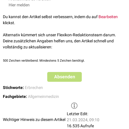
Kot
im Erbrochenen:
Kopremesis
, z.B. bei
Ileus
kontaminiert und kann dadurch zur Infektionsquelle werden.
Hier melden
Gallenflüssigkeit
im Erbrochenen:
Cholemesis
, z.B. bei
Gallereflux
oder bei hohem Ileus
Du kannst den Artikel selbst verbessern, indem du auf
Bearbeiten
Bei Intoxikationen liefert die
Inspektion
und
olfaktorische
Prüfung erste
klickst.
Verdachtshinweise auf die Ursache der Vergiftung.
Alternativ kümmert sich unser Flexikon-Redaktionsteam darum.
Deine zusätzlichen Angaben helfen uns, den Artikel schnell und
vollständig zu aktualisieren:
500
Zeichen verbleibend. Mindestens 5 Zeichen benötigt.
Absenden
Stichworte:
Erbrechen
Fachgebiete:
Allgemeinmedizin
Letzter Edit:
Wichtiger Hinweis zu diesem Artikel
21.03.2024, 09:10
16.535 Aufrufe