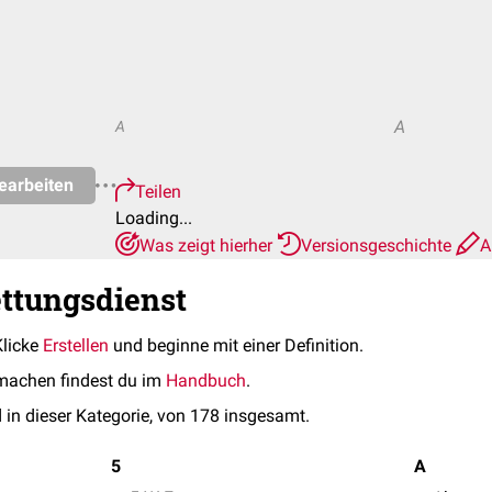
A
A
earbeiten
Teilen
Loading...
Was zeigt hierher
Versionsgeschichte
A
ettungsdienst
Klicke
Erstellen
und beginne mit einer Definition.
machen findest du im
Handbuch
.
 in dieser Kategorie, von 178 insgesamt.
5
A