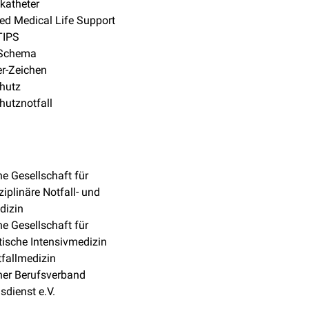
katheter
d Medical Life Support
TIPS
Schema
r-Zeichen
hutz
utznotfall
e Gesellschaft für
ziplinäre Notfall- und
dizin
e Gesellschaft für
stische Intensivmedizin
fallmedizin
her Berufsverband
sdienst e.V.