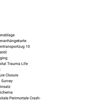
enablage
tenanhängekarte
entransportzug 10
ntil
rging
ital Trauma Life
t
re Closure
 Survey
insatz
Schema
itale Perimortale Crash-