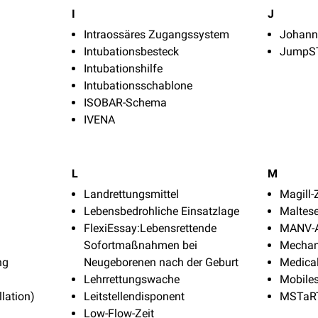
I
J
Intraossäres Zugangssystem
Johanni
Intubationsbesteck
JumpS
Intubationshilfe
Intubationsschablone
ISOBAR-Schema
IVENA
L
M
Landrettungsmittel
Magill
Lebensbedrohliche Einsatzlage
Maltese
FlexiEssay:Lebensrettende
MANV-A
Sofortmaßnahmen bei
Mechan
ng
Neugeborenen nach der Geburt
Medical
d
Lehrrettungswache
Mobiles
llation)
Leitstellendisponent
MSTaR
Low-Flow-Zeit