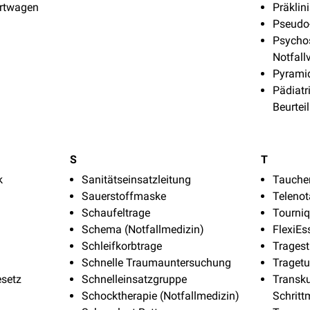
ortwagen
Präklin
Pseudo
Psycho
Notfall
Pyrami
Pädiatr
Beurtei
S
T
k
Sanitätseinsatzleitung
Taucher
Sauerstoffmaske
Telenot
Schaufeltrage
Tourniq
Schema (Notfallmedizin)
FlexiEs
Schleifkorbtrage
Tragest
Schnelle Traumauntersuchung
Traget
esetz
Schnelleinsatzgruppe
Transk
Schocktherapie (Notfallmedizin)
Schritt