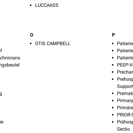
LUCCAASS
O
P
OTIS CAMPBELL
Patient
f
Patien
chnicians
Patient
gsbeutel
PEEP-Ve
Precha
Prehosp
Suppor
g
Prematu
Primary
Primäre
PRIOR-
ie
Prähosp
Sectio