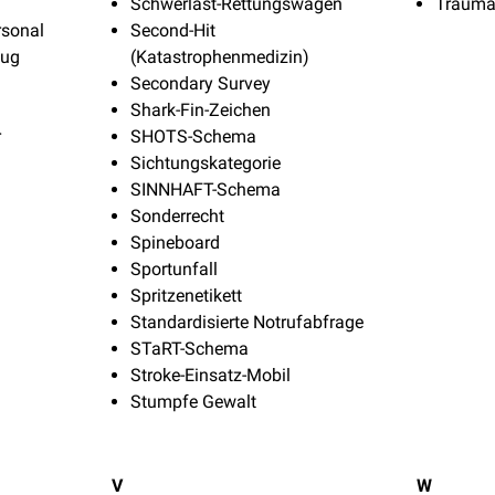
Schwerlast-Rettungswagen
Trauma
rsonal
Second-Hit
eug
(Katastrophenmedizin)
Secondary Survey
Shark-Fin-Zeichen
r
SHOTS-Schema
Sichtungskategorie
SINNHAFT-Schema
Sonderrecht
Spineboard
Sportunfall
Spritzenetikett
Standardisierte Notrufabfrage
STaRT-Schema
Stroke-Einsatz-Mobil
Stumpfe Gewalt
V
W