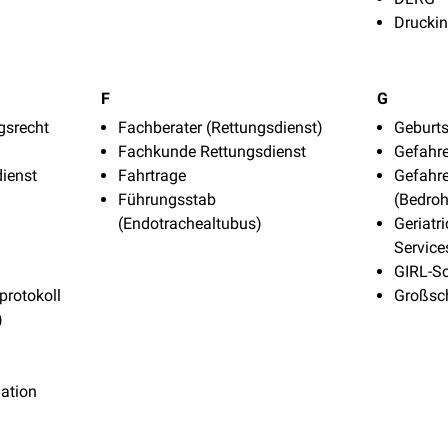
Druckin
F
G
gsrecht
Fachberater (Rettungsdienst)
Geburts
Fachkunde Rettungsdienst
Gefahr
dienst
Fahrtrage
Gefahr
Führungsstab
(Bedro
(Endotrachealtubus)
Geriatr
Service
GIRL-S
protokoll
Großsc
)
ation