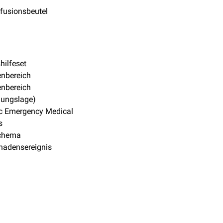
fusionsbeutel
hilfeset
enbereich
enbereich
hungslage)
ic Emergency Medical
s
chema
hadensereignis