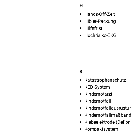
H
Hands-Off-Zeit
Hibler-Packung
Hilfsfrist
Hochrisiko-EKG
K
Katastrophenschutz
KED-System
Kindernotarzt
Kindernotfall
Kindernotfallausrüstu
Kindernotfallmaßban
Klebeelektrode (Defibri
Kompaktsystem