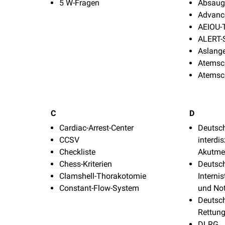
5 W-Fragen
Absaug
Advance
AEIOU-
ALERT-
Aslange
Atemsc
Atemsch
C
D
Cardiac-Arrest-Center
Deutsch
CCSV
interdis
Checkliste
Akutme
Chess-Kriterien
Deutsch
Clamshell-Thorakotomie
Interni
Constant-Flow-System
und Not
Deutsc
Rettung
DLRG