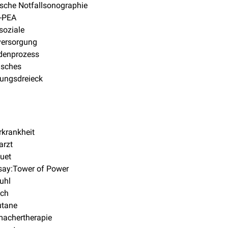
ische Notfallsonographie
-PEA
soziale
versorgung
denprozess
isches
lungsdreieck
krankheit
arzt
uet
say:Tower of Power
uhl
uch
utane
machertherapie