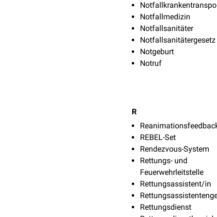
Notfallkrankentransp
Notfallmedizin
Notfallsanitäter
Notfallsanitätergesetz
Notgeburt
Notruf
R
Reanimationsfeedbac
REBEL-Set
Rendezvous-System
Rettungs- und
Feuerwehrleitstelle
Rettungsassistent/in
Rettungsassistenteng
Rettungsdienst