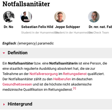
Notfallsanitäter
Dr. No
Sebastian Felix Hild
Jeppe Schipper
Dr. rer. nat. F
Student/in der Humanmedizin
Student/in der Humanmedizin
DocCheck Team
Englisch
: (emergency) paramedic
Definition
Ein
Notfallsanitäter
bzw. eine
Notfallsanitäterin
ist eine Person, die
eine staatlich regulierte Ausbildung absolviert hat, die sie zur
Teilnahme an der
Notfallversorgung
im
Rettungsdienst
qualifiziert.
Der Notfallsanitäter zählt zu den
Heilberufen
im deutschen
Gesundheitswesen
und ist die höchste nicht akademische
[
1
]
medizinische Qualifikation im Rettungsdienst.
Hintergrund