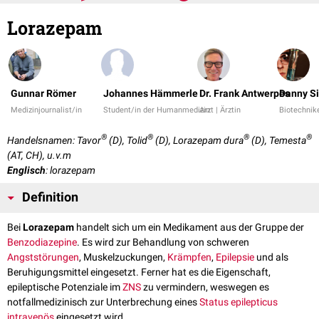
Lorazepam
Gunnar Römer
Johannes Hämmerle
Dr. Frank Antwerpes
Danny S
Medizinjournalist/in
Student/in der Humanmedizin
Arzt | Ärztin
Biotechnike
®
®
®
®
Handelsnamen: Tavor
(D), Tolid
(D), Lorazepam dura
(D), Temesta
(AT, CH), u.v.m
Englisch
: lorazepam
Definition
Bei
Lorazepam
handelt sich um ein Medikament aus der Gruppe der
Benzodiazepine
. Es wird zur Behandlung von schweren
Angststörungen
, Muskelzuckungen,
Krämpfen
,
Epilepsie
und als
Beruhigungsmittel eingesetzt. Ferner hat es die Eigenschaft,
epileptische Potenziale im
ZNS
zu vermindern, weswegen es
notfallmedizinisch zur Unterbrechung eines
Status epilepticus
intravenös
eingesetzt wird.