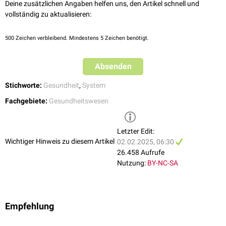
Deine zusätzlichen Angaben helfen uns, den Artikel schnell und
wesentlich mehr Personal benötigt wird.
Vereinigungen
vollständig zu aktualisieren:
siehe auch:
Sanitätswesen in Österreich
Im erweiterten Sinn ist der Staat mit seinen verschiedenen
Körperschaften auf den Ebenen von Bund, Ländern und Kommunen
500
Zeichen verbleibend. Mindestens 5 Zeichen benötigt.
ebenfalls Teil des Gesundheitswesens, da er durch seine
Gesetzgebungskompetenz die Systemabläufe reguliert. Ferner betreibt
er Überwachungsstellen, wie z.B. die
Gesundheitsämter
.
Absenden
Ein weiterer Teil des Gesundheitswesens sind Interessenverbände, wie
Stichworte:
Gesundheit
,
System
z.B.
Patientenverbände
,
Berufsverbände
,
Fachgesellschaften
und
Selbsthilfeorganisationen. Wichtige Ressourcen für das
Fachgebiete:
Gesundheitswesen
Gesundheitswesen liefern die
pharmazeutische Industrie
und die
Medizinproduktehersteller
.
Letzter Edit:
Wichtiger Hinweis zu diesem Artikel
02.02.2025, 06:30
26.458 Aufrufe
Nutzung:
BY-NC-SA
Empfehlung