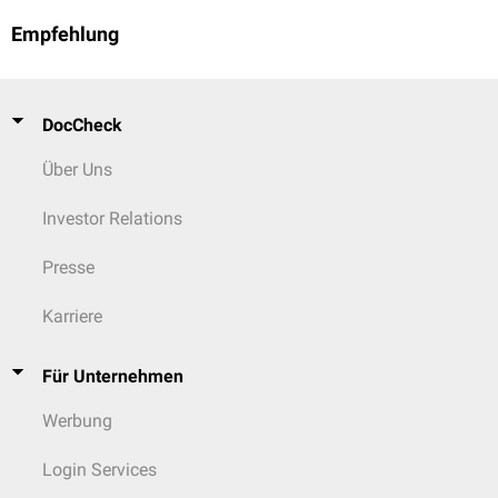
Empfehlung
DocCheck
Über Uns
Investor Relations
Presse
Karriere
Für Unternehmen
Werbung
Login Services