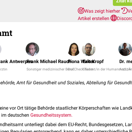
Zitat k
Was zeigt hierher
V
Artikel erstellen
Discor
amt
Frank Antwerpes
Frank Michael Rauch
Fiona Walter
Eric Kropf
Dr. m
Ärztin
Sonstiger medizinischer Beruf
DocCheck Team
Student/in der Humanmedizin
Arzt | Ä
hörde, Amt für Gesundheit und Soziales, Abteilung für Gesund
 eine vor Ort tätige Behörde staatlicher Körperschaften wie Landk
 im deutschen
Gesundheitssystem.
dheitsamt unterliegt dabei dem EU-Recht, Bundesgesetzen, La
igen Regularien entsprechend, kann es daher unterschiedliche 