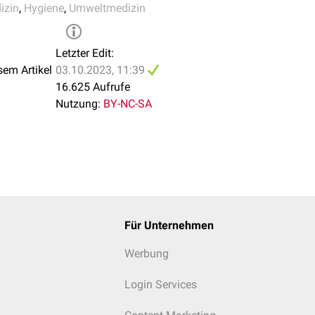
und Schwangerschaftskonfliktberatung
izin
,
Hygiene
,
Umweltmedizin
 Dienst
ranker
Letzter Edit:
heitlicher
Selbsthilfegruppen
sem Artikel
03.10.2023, 11:39
Fahrerlaubnisverlängerungen
16.625 Aufrufe
g
(Einhaltung hygienischer Vorschriften z.B. in Betrieben oder
Nutzung:
BY-NC-SA
htungen,
Lebensmittelhygiene
/
Gesundheitspass
)
fektionsschutzgesetzes
rüfung vor der Zulassung zum
Heilpraktiker
bzw. zur Heilpraktike
Für Unternehmen
Werbung
Login Services