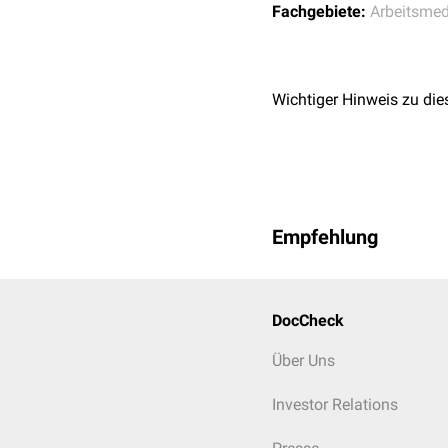
Schwangerschafts
- 
Fachgebiete:
Arbeitsmed
Sozialpsychiatrischer
Unterstützung
Suchtk
Unterstützung gesund
Wichtiger Hinweis zu die
Untersuchungen bei 
Hygieneüberwachun
Gemeinschaftseinric
Durchführung des
In
Umweltmedizin
Amtsärztliche Überp
Empfehlung
DocCheck
Über Uns
Investor Relations