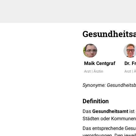
Gesundheits
Maik Centgraf
Dr. 
Arzt | Ärztin
Arzt | 
Synonyme: Gesundheitsbe
Definition
Das
Gesundheitsamt
ist
Städten oder Kommunen
Das entsprechende Gesun
verordnungen. Den jeweil