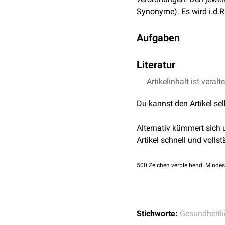
Synonyme). Es wird i.d.
Aufgaben
Gesundheitsämter nehmen
Literatur
regulierend und überwach
Aufgabenbereiche sind i
Artikelinhalt ist veralt
Gesetz über den öffe
17.02.2022
Überwachung von in G
Du kannst den Artikel se
AOK - Gesundheitsam
Überwachung der ärztl
Ärztekammer
.
Alternativ kümmert sich
Amtsärztlicher Dienst
Artikel schnell und vollst
Gesundheitsepidemio
Kinder- und Jugendärz
500
Zeichen verbleibend. Mindes
Vorsorgeuntersuchu
Jugendämtern und
K
Schuleingangsunter
Allgemeine gesundhei
Stichworte:
Gesundheitl
Spezifische Krankhei