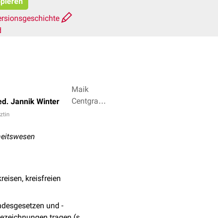
opieren
ersionsgeschichte
d
Maik
Centgraf,
ed. Jannik Winter
Dr. Frank
rztin
Antwerpes
+ 4
heitswesen
reisen, kreisfreien
ndesgesetzen und -
Bezeichnungen tragen (s.