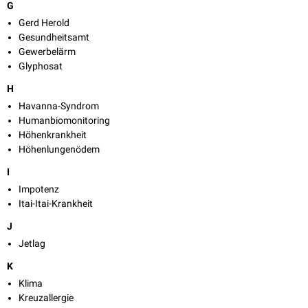
G
Gerd Herold
Gesundheitsamt
Gewerbelärm
Glyphosat
H
Havanna-Syndrom
Humanbiomonitoring
Höhenkrankheit
Höhenlungenödem
I
Impotenz
Itai-Itai-Krankheit
J
Jetlag
K
Klima
Kreuzallergie