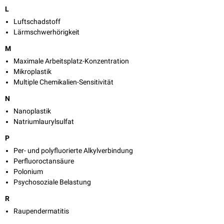
L
Luftschadstoff
Lärmschwerhörigkeit
M
Maximale Arbeitsplatz-Konzentration
Mikroplastik
Multiple Chemikalien-Sensitivität
N
Nanoplastik
Natriumlaurylsulfat
P
Per- und polyfluorierte Alkylverbindung
Perfluoroctansäure
Polonium
Psychosoziale Belastung
R
Raupendermatitis