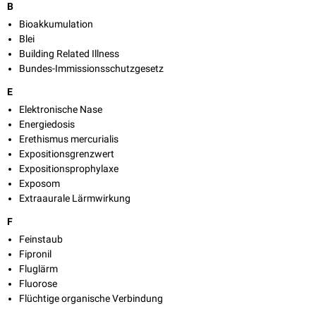
B
Bioakkumulation
Blei
Building Related Illness
Bundes-Immissionsschutzgesetz
E
Elektronische Nase
Energiedosis
Erethismus mercurialis
Expositionsgrenzwert
Expositionsprophylaxe
Exposom
Extraaurale Lärmwirkung
F
Feinstaub
Fipronil
Fluglärm
Fluorose
Flüchtige organische Verbindung