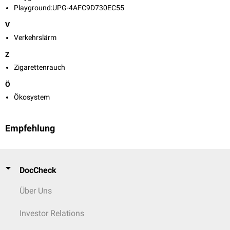
Playground:UPG-4AFC9D730EC55
V
Verkehrslärm
Z
Zigarettenrauch
Ö
Ökosystem
Empfehlung
DocCheck
Über Uns
Investor Relations