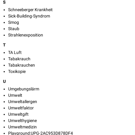
S
Schneeberger Krankheit
Sick-Building-Syndrom
Smog
Staub
Strahlenexposition
T
TA Luft
Tabakrauch
Tabakrauchen
Toxikopie
U
Umgebungslärm
Umwelt
Umweltallergen
Umweltfaktor
Umweltgift
Umwelthygiene
Umweltmedizin
Playground:UPG-2AC953D878DF4