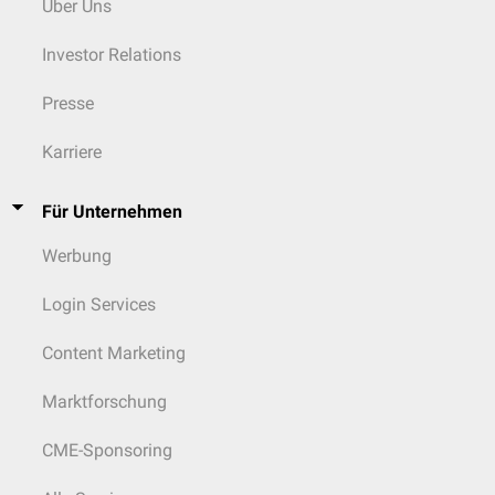
Über Uns
Material des
Embryos
ist. Rauchen erhöht
signifikant
das Risiko einer
Frühgeburt
und eines verminderten
Geburtsgewichts
des
Investor Relations
Neugeborenen
. Bei
Säuglingen
in Raucherhaushalten ist später auch
das Risiko eines
plötzlichen Kindstod
(SIDS) erhöht. Schwangeren sollte
Presse
besonders eindringlich zu einer Rauchentwöhnung und zum sofortigen
Verzicht auf Zigaretten geraten werden.
Karriere
Weitere Folgen
Rauchen kann grundsätzlich in allen Bereichen des Körpers Schäden
Für Unternehmen
verursachen. Neben den direkten Wirkungen kann es auch indirekt das
Werbung
Immunsystem
des Körpers schwächen, was ein erhöhtes Infektrisiko
und eine verlängerte Krankheitszeit zur Folge hat. Auch ein
Zusammenhang von Rauchen und
Schwerhörigkeit
im Alter wurde in
Login Services
Studien nachgewiesen. Beim Mann kann das Rauchen die
Spermatogenese
beeinflussen und eine
Infertilität
zur Folge haben.
Content Marketing
Marktforschung
CME-Sponsoring