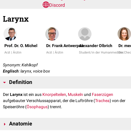
Discord
Larynx
Prof. Dr. O. Michel
Dr. Frank Antwerpes
Alexander Olbrich
Dr. me
Arzt | Ärztin
Arzt | Ärztin
Student/in der Humanmedizin
DocChe
Synonym: Kehlkopf
Englisch
: larynx, voice box
Definition
Der
Larynx
ist ein aus
Knorpelteilen
,
Muskeln
und
Faserzügen
aufgebauter Verschlussapparat, der die Luftröhre (
Trachea
) von der
Speiseröhre (
Ösophagus
) trennt.
Anatomie