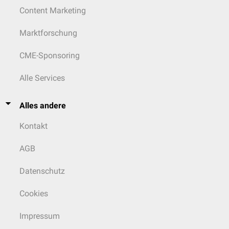
Zwischen den Knorpeln spannen sich Muskelzüge aus, welche die
Content Marketing
Spannung der Stimmbänder bzw. die Öffnung der
Stimmritze
beeinflussen. Zur
Kehlkopfmuskulatur
zählen unter anderem:
Marktforschung
Musculus cricothyroideus
("Antikus")
Musculus cricoarytaenoideus posterior
("Postikus")
CME-Sponsoring
Musculus cricoarytaenoideus lateralis
("Lateralis")
Musculus arytaenoideus transversus
Alle Services
Musculus arytaenoideus obliquus
Musculus thyroarytaenoideus
Alles andere
Kehlkopfbänder
Kontakt
Der Bandapparat des Kehlkopfs liegt unterhalb der Schleimhaut in der
Submukosa
. Er besteht aus
Kollagenfasern
und
elastischen Fasern
,
AGB
welche die verschiedenen Knorpelelemente miteinander verbinden. Man
kann äußere von inneren Kehlkopfbändern unterscheiden.
Datenschutz
Äußere Kehlkopfbänder
Zu den vier äußeren Kehlkopfbändern zählen:
Cookies
die
Membrana thyrohyoidea
: viereckig, zwischen Oberrand des
Schildknorpels und Zungenbein
Impressum
das
Ligamentum thyrohyoideum medianum
:
mediane
Verstärkung